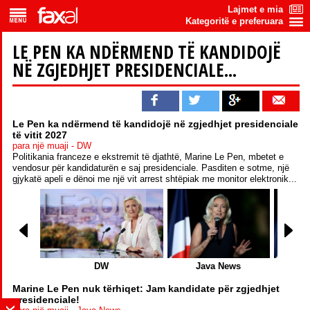
Lajmet e mia
Kategoritë e preferuara
LE PEN KA NDËRMEND TË KANDIDOJË
NË ZGJEDHJET PRESIDENCIALE...
Le Pen ka ndërmend të kandidojë në zgjedhjet presidenciale
të vitit 2027
para një muaji - DW
Politikania franceze e ekstremit të djathtë, Marine Le Pen, mbetet e
vendosur për kandidaturën e saj presidenciale. Pasditen e sotme, një
gjykatë apeli e dënoi me një vit arrest shtëpiak me monitor elektronik...
DW
Java News
Ti
Marine Le Pen nuk tërhiqet: Jam kandidate për zgjedhjet
presidenciale!