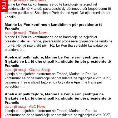
KLIK
para një muaji - Java News
Marine Le Pen ka konfirmuar se do të kandidojë në zgjedhjet
presidenciale në Francë, pavarësisht dy dënimeve për keqpërdorim të
fondeve publike në Shkallën e Parë dhe në Apel. Në një intervistë për
kanalin...
Marine Le Pen konfirmon kandidimin për presidente të
Francës
para një muaji - Tirfax News
Marine Le Pen ka konfirmuar se do të kandidojë në zgjedhjet
presidenciale në Francë, pavarësisht proceseve gjyqësore që rëndojnë
mbi të. Në një intervistë për TF1, Le Pen tha se është kandidate për
presidencën....
Apeli e shpalli fajtore, Marine Le Pen e çon çështjen në
Gjykatën e Lartë dhe shpall kandidaturën për presidente të
Francës
para një muaji - Gazeta Shqip
Liderja e së djathtës ekstreme në Francë, Marine Le Pen, ka
konfirmuar se do të kandidojë për presidente në zgjedhjet e vitit 2027,
pavarësisht se u shpall fajtore nga Gjykata e Apelit në Paris për
përvetësim...
Apeli e shpalli fajtore, Marine Le Pen e çon çështjen në
Gjykatën e Lartë dhe shpall kandidaturën për presidente të
Francës
para një muaji - ABC News
Liderja e së djathtës ekstreme në Francë, Marine Le Pen, ka
konfirmuar se do të kandidojë për presidente në zgjedhjet e vitit 2027,