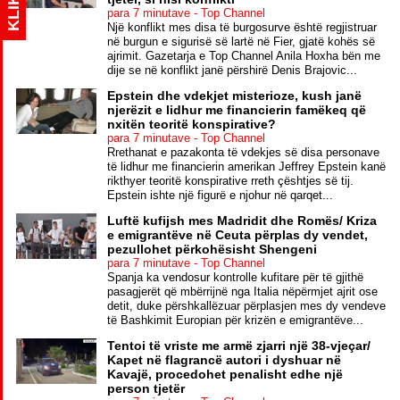
KLIK
para 7 minutave - Top Channel
Një konflikt mes disa të burgosurve është regjistruar
në burgun e sigurisë së lartë në Fier, gjatë kohës së
ajrimit. Gazetarja e Top Channel Anila Hoxha bën me
dije se në konflikt janë përshirë Denis Brajovic...
Epstein dhe vdekjet misterioze, kush janë
njerëzit e lidhur me financierin famëkeq që
nxitën teoritë konspirative?
para 7 minutave - Top Channel
Rrethanat e pazakonta të vdekjes së disa personave
të lidhur me financierin amerikan Jeffrey Epstein kanë
rikthyer teoritë konspirative rreth çështjes së tij.
Epstein ishte një figurë e njohur në qarqet...
Luftë kufijsh mes Madridit dhe Romës/ Kriza
e emigrantëve në Ceuta përplas dy vendet,
pezullohet përkohësisht Shengeni
para 7 minutave - Top Channel
Spanja ka vendosur kontrolle kufitare për të gjithë
pasagjerët që mbërrijnë nga Italia nëpërmjet ajrit ose
detit, duke përshkallëzuar përplasjen mes dy vendeve
të Bashkimit Europian për krizën e emigrantëve...
Tentoi të vriste me armë zjarri një 38-vjeçar/
Kapet në flagrancë autori i dyshuar në
Kavajë, procedohet penalisht edhe një
person tjetër