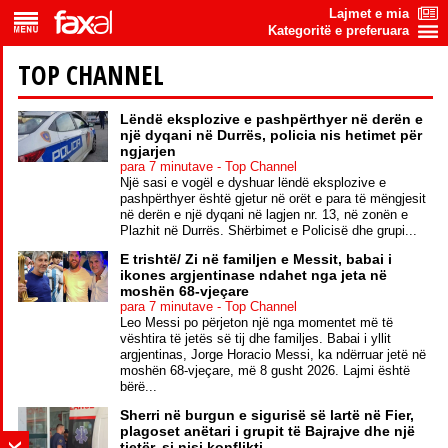
Lajmet e mia
Kategoritë e preferuara
TOP CHANNEL
Lëndë eksplozive e pashpërthyer në derën e
një dyqani në Durrës, policia nis hetimet për
ngjarjen
para 7 minutave - Top Channel
Një sasi e vogël e dyshuar lëndë eksplozive e
pashpërthyer është gjetur në orët e para të mëngjesit
në derën e një dyqani në lagjen nr. 13, në zonën e
Plazhit në Durrës. Shërbimet e Policisë dhe grupi...
E trishtë/ Zi në familjen e Messit, babai i
ikones argjentinase ndahet nga jeta në
moshën 68-vjeçare
para 7 minutave - Top Channel
Leo Messi po përjeton një nga momentet më të
vështira të jetës së tij dhe familjes. Babai i yllit
argjentinas, Jorge Horacio Messi, ka ndërruar jetë në
moshën 68-vjeçare, më 8 gusht 2026. Lajmi është
bërë...
Sherri në burgun e sigurisë së lartë në Fier,
plagoset anëtari i grupit të Bajrajve dhe një
tjetër, si nisi konflikti