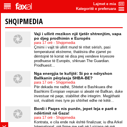
Lajmet e mia
Kategoritë e preferuara
SHQIPMEDIA
Vaji i ullirit rrezikon një tjetër shtrenjtim, vapa
po djeg prodhimin e Europës
para 17 orë - Shqipmedia
Çmimi i vajit të ullirit mund të rritet sërish, pasi
temperaturat ekstreme, thatësira dhe zjarret po
dëmtojnë të korrat në disa prej vendeve kryesore
prodhuese të Europës, shkruan The Guardian.
Prodhuesit...
Nga energjia te kufijtë: Si po e ndryshon
Ballkanin përplasja SHBA-BE?
para 17 orë - Shqipmedia
Për dekada me radhë, Shtetet e Bashkuara dhe
Bashkimi Evropian vepruan si aleatë në Ballkan, duke
investuar në paqe, stabilitet dhe integrim. Megjithatë
sot, rivaliteti mes tyre po shtrihet edhe në këtë...
Bordi i Paqes nis punën, jepet leja e parë e
ndërtimit në Gaza!
para 17 orë - Shqipmedia
Kontrata, e cila ende nuk është finalizuar, iu dha Arkel
International, një firme me seli në Luiziana që më