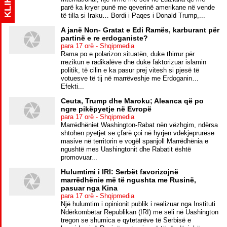
KLIK
parë ka kryer punë me qeverinë amerikane në vende
të tilla si Iraku… Bordi i Paqes i Donald Trump,...
A janë Non- Gratat e Edi Ramës, karburant për
partinë e re erdoganiste?
para 17 orë - Shqipmedia
Rama po e polarizon situatën, duke thirrur për
rrezikun e radikalëve dhe duke faktorizuar islamin
politik, të cilin e ka pasur prej vitesh si pjesë të
votuesve të tij në marrëveshje me Erdoganin…
Efekti...
Ceuta, Trump dhe Maroku; Aleanca që po
ngre pikëpyetje në Evropë
para 17 orë - Shqipmedia
Marrëdhëniet Washington-Rabat nën vëzhgim, ndërsa
shtohen pyetjet se çfarë çoi në hyrjen vdekjeprurëse
masive në territorin e vogël spanjoll Marrëdhënia e
ngushtë mes Uashingtonit dhe Rabatit është
promovuar...
Hulumtimi i IRI: Serbët favorizojnë
marrëdhënie më të ngushta me Rusinë,
pasuar nga Kina
para 17 orë - Shqipmedia
Një hulumtim i opinionit publik i realizuar nga Instituti
Ndërkombëtar Republikan (IRI) me seli në Uashington
tregon se shumica e qytetarëve të Serbisë e