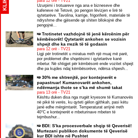
KLIK
para 12 orë - TV21
Uzurpimi i trotuareve nga ana e bizneseve dhe
kafeneve në Tetovë, po pengon lëvizjen e lirë të
qytetarëve. Tavolina, karrige, frigoriferë, materiale të
ndryshme dhe gjësende që shiten bllokojnë dhe
pengojnë...
Trotinetet vazhdojnë të jenë kërcënim për
këmbësorët! Qytetarët ankohen se vozisin
shpejt dhe ka rrezik të të godasin
para 12 orë - TV21
Ligji për trotinetët u miratua rreth një muaj më parë,
por problemet dhe shqetësimi i qytetarëve kanë
mbetur. Në shtigjet për këmbësorë ende vozitet shpejt
dhe pa kujdes ndaj këmbësorëve, ndërsa shpesh...
30% me shtrenjtë, por kontejnerët e
papastruar! Kumanovarët ankohen,
ndërmarrja thote se s’ka më shumë takat
para 13 orë - TV21
Kështu duken disa nga rrugët kryesore të Kumanovës
në pikë të verës, ku qyteti gëlon gjithkah, pasi këtu
janë edhe mërgimtarët. Temperaturat arrijnë rreth
40°C e kontejnerët e mbeturinave mbeten të
tejmbushur...
BDI: S’ka procesverbale shqip të Qeverisë!
Murtezani publikon dokumente të Qeverisë
kur BDI ishte në Pushtet