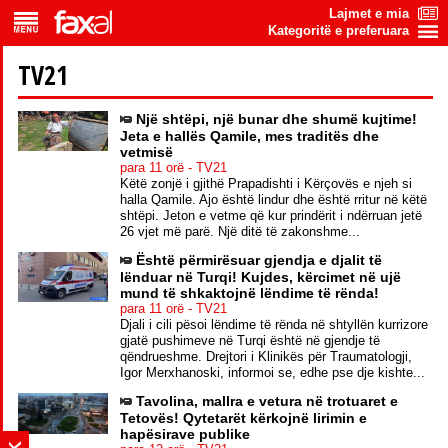
Lajmet e mia
Kategoritë e preferuara
TV21
Një shtëpi, një bunar dhe shumë kujtime!
Jeta e hallës Qamile, mes traditës dhe
vetmisë
para 11 orë - TV21
Këtë zonjë i gjithë Prapadishti i Kërçovës e njeh si
halla Qamile. Ajo është lindur dhe është rritur në këtë
shtëpi. Jeton e vetme që kur prindërit i ndërruan jetë
26 vjet më parë. Një ditë të zakonshme...
Është përmirësuar gjendja e djalit të
lënduar në Turqi! Kujdes, kërcimet në ujë
mund të shkaktojnë lëndime të rënda!
para 11 orë - TV21
Djali i cili pësoi lëndime të rënda në shtyllën kurrizore
gjatë pushimeve në Turqi është në gjendje të
qëndrueshme. Drejtori i Klinikës për Traumatologji,
Igor Merxhanoski, informoi se, edhe pse dje kishte...
Tavolina, mallra e vetura në trotuaret e
Tetovës! Qytetarët kërkojnë lirimin e
hapësirave publike