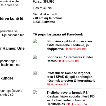
ponisë të enjten
Fansa:
387,995
) të Koresë së
Flasin:
30,709
Në 3 ditët e fundit:
748 artikuj të botuar
dërve kohë të
3,831 Aktivitete
 periudhës së
Të popullarizuara në Facebook
re. Një sondazh me
Shqipëria e piktorit ngjan sikur
është mëmëdhe i serbëve, jo i
dër Ramës: Unë
shqiptarëve
FB aktivitete: 193
Sot dita e 67 e protestës kundër
propozuar nga PS
Ramës
FB aktivitete: 126
he bashkimin me
Protestuesi: Rama të largohet,
kreu i SPAK të japë dorëheqjen
n kundër
nëse nuk arreston të korruptuarit!
FB aktivitete: 113
rguar nga Qeveria
Thellohet revolta brenda PS/
ashkisë së
Kryebashkiaku socialist ftesë PD-
së: Të bashkohemi kundër
'Territoriales'
FB aktivitete: 94