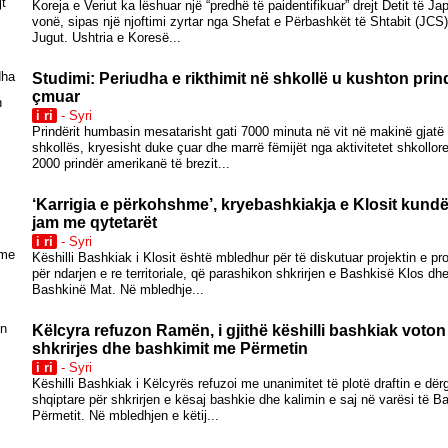
Koreja e Veriut ka lëshuar një “predhë të paidentifikuar” drejt Detit të Ja
vonë, sipas një njoftimi zyrtar nga Shefat e Përbashkët të Shtabit (JCS
Jugut. Ushtria e Koresë...
Studimi: Periudha e rikthimit në shkollë u kushton prin
çmuar
i ri
- Syri
Prindërit humbasin mesatarisht gati 7000 minuta në vit në makinë gjatë
shkollës, kryesisht duke çuar dhe marrë fëmijët nga aktivitetet shkollo
2000 prindër amerikanë të brezit...
‘Karrigia e përkohshme’, kryebashkiakja e Klosit kun
jam me qytetarët
i ri
- Syri
Këshilli Bashkiak i Klosit është mbledhur për të diskutuar projektin e 
për ndarjen e re territoriale, që parashikon shkrirjen e Bashkisë Klos d
Bashkinë Mat. Në mbledhje...
Këlcyra refuzon Ramën, i gjithë këshilli bashkiak voto
shkrirjes dhe bashkimit me Përmetin
i ri
- Syri
Këshilli Bashkiak i Këlcyrës refuzoi me unanimitet të plotë draftin e dë
shqiptare për shkrirjen e kësaj bashkie dhe kalimin e saj në varësi të B
Përmetit. Në mbledhjen e këtij...