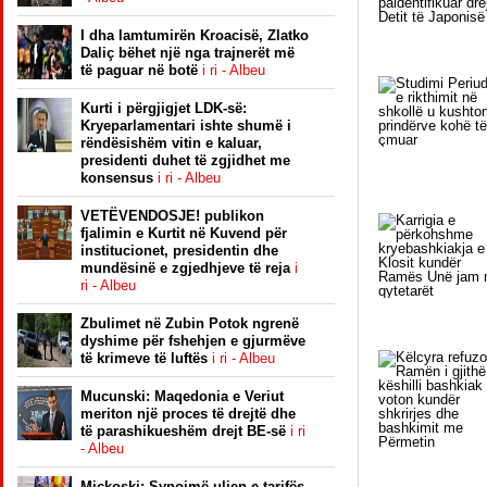
I dha lamtumirën Kroacisë, Zlatko
Daliç bëhet një nga trajnerët më
të paguar në botë
i ri - Albeu
Kurti i përgjigjet LDK-së:
Kryeparlamentari ishte shumë i
rëndësishëm vitin e kaluar,
presidenti duhet të zgjidhet me
konsensus
i ri - Albeu
VETËVENDOSJE! publikon
fjalimin e Kurtit në Kuvend për
institucionet, presidentin dhe
mundësinë e zgjedhjeve të reja
i
ri - Albeu
Zbulimet në Zubin Potok ngrenë
dyshime për fshehjen e gjurmëve
të krimeve të luftës
i ri - Albeu
Mucunski: Maqedonia e Veriut
meriton një proces të drejtë dhe
të parashikueshëm drejt BE-së
i ri
- Albeu
Mickoski: Synojmë uljen e tarifës