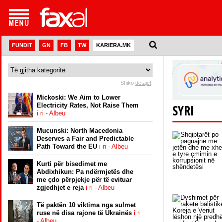
FUNDIT
GN
FB
TW
KARIERA.MK
Shiko
detajet
.
Mickoski: We Aim to Lower
Electricity Rates, Not Raise Them
SYRI
i ri - Albeu
Mucunski: North Macedonia
Deserves a Fair and Predictable
Path Toward the EU
i ri - Albeu
Kurti për bisedimet me
Abdixhikun: Pa ndërmjetës dhe
me çdo përpjekje për të evituar
zgjedhjet e reja
i ri - Albeu
Të paktën 10 viktima nga sulmet
ruse në disa rajone të Ukrainës
i ri
- Albeu