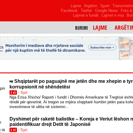
Lajme
Argëtim
Sport
Transmeti
Facebook
Twitter
Google News
Foto & 
Lajmet e fundit
Lajmet e mia
Bur
LAJME
ARGËTI
BURIMI
Shqiptarët po paguajnë me jetën dhe me xhepin e ty
korrupsionit në shëndetësi
i ri
- Syri
Nga Erisa Xhixho/ Raporti i fundit i Dhomës Amerikane të Tregtisë ësht
rëndë për qeverinë. Ai tregon se mijëra shqiptarë humbin jetën para koh
investimeve të ulëta në sistemin...
Dyshimet për raketë balistike – Koreja e Veriut lëshon 
paidentifikuar drejt Detit të Japonisë
i ri
- Syri