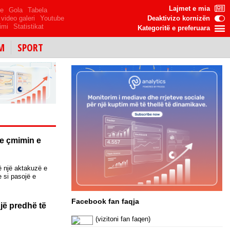
Lajmet e mia
me
Gola
Tabela
video galeri
Youtube
Deaktivizo kornizën
imi
Statistikat
Kategoritë e preferuara
M
SPORT
re çmimin e
ë një aktakuzë e
e si pasojë e
Facebook fan faqja
një predhë të
(vizitoni fan faqen)