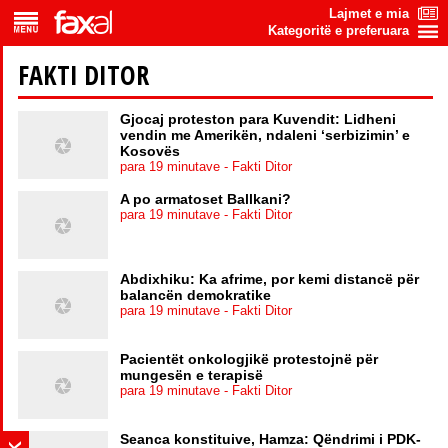
Lajmet e mia
Kategoritë e preferuara
FAKTI DITOR
Gjocaj proteston para Kuvendit: Lidheni
vendin me Amerikën, ndaleni ‘serbizimin’ e
Kosovës
para 19 minutave - Fakti Ditor
A po armatoset Ballkani?
para 19 minutave - Fakti Ditor
Abdixhiku: Ka afrime, por kemi distancë për
balancën demokratike
para 19 minutave - Fakti Ditor
Pacientët onkologjikë protestojnë për
mungesën e terapisë
para 19 minutave - Fakti Ditor
Seanca konstituive, Hamza: Qëndrimi i PDK-