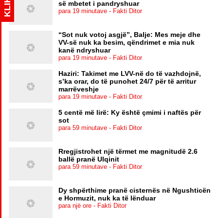
KLIK
së mbetet i pandryshuar
para 19 minutave - Fakti Ditor
“Sot nuk votoj asgjë”, Balje: Mes meje dhe
VV-së nuk ka besim, qëndrimet e mia nuk
kanë ndryshuar
para 19 minutave - Fakti Ditor
Haziri: Takimet me LVV-në do të vazhdojnë,
s’ka orar, do të punohet 24/7 për të arritur
marrëveshje
para 19 minutave - Fakti Ditor
5 centë më lirë: Ky është çmimi i naftës për
sot
para 59 minutave - Fakti Ditor
Rregjistrohet një tërmet me magnitudë 2.6
ballë pranë Ulqinit
para 59 minutave - Fakti Ditor
Dy shpërthime pranë cisternës në Ngushticën
e Hormuzit, nuk ka të lënduar
para një ore - Fakti Ditor