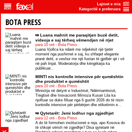
Lajmet e mia
Kategoritë e preferuara
BOTA PRESS
Luana mahnit me paraqitjen buzë detit,
videoja e saj tërheq vëmendjen në rrjet
para 10 orë - Bota Press
Luana Vjollca ka ndarë me ndjekësit një tjetër
moment nga pushimet e saj, ku shfaqet elegante
pranë detit, e veshur me një fustan të gjelbër që i vë
në pah linjat. Moderatorja dhe këngëtarja ka
publikuar...
MINTI nis kontrolle intensive për qumështin
dhe produktet e qumështit
para 10 orë - Bota Press
Ministrja në detyrë e Industrisë, Ndërmarrësisë,
Tregtisë dhe Inovacionit Mimoza Kusari Lila ka
njoftuar se duke filluar nga 6 gushti 2026 do të nisin
kontrolle intensive për përbërjen dhe etiketimin e...
Qytetarët: Jemi lodhur nga zgjedhjet
para 12 orë - Bota Press
A do të formohen institucionet e reja, apo Kosova do
të shkojë sërish në zgjedhje? Disa qytetarë në