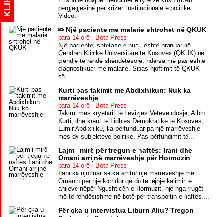
KLIK
Prishtinë ndajnë mendimet e tyre se kush mban
përgjegjësinë për krizën institucionale e politike.
Video:
Një paciente me malarie shtrohet në QKUK
para 14 orë - Bota Press
Një paciente, shtetase e huaj, është pranuar në
Qendrën Klinike Universitare të Kosovës (QKUK) në
gjendje të rëndë shëndetësore, ndërsa më pas është
diagnostikuar me malarie. Sipas njoftimit të QKUK-
së,...
Kurti pas takimit me Abdixhikun: Nuk ka
marrëveshje
para 14 orë - Bota Press
Takimi mes kryetarit të Lëvizjes Vetëvendosje, Albin
Kurti, dhe kreut të Lidhjes Demokratike të Kosovës,
Lumir Abdixhiku, ka përfunduar pa një marrëveshje
mes dy subjekteve politike. Pas përfundimit të...
Lajm i mirë për tregun e naftës: Irani dhe
Omani arrijnë marrëveshje për Hormuzin
para 14 orë - Bota Press
Irani ka njoftuar se ka arritur një marrëveshje me
Omanin për një korridor që do të lejojë kalimin e
anijeve nëpër Ngushticën e Hormuzit, një nga rrugët
më të rëndësishme në botë për transportin e naftës....
Për çka u intervistua Liburn Aliu? Tregon