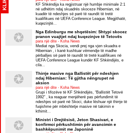
KLIK
KF Shkëndija ka regjistruar një humbje minimale 2:1
në udhëtim ndaj skuadrës skoceze Hibernian, në
kuadër të ndeshjes së parë të raundit të tretë
kualifikues në UEFA Conference League. Megjithatë,
kuqezinjtë...
Nga Edinburgu me shqetësim: Shtypi skocez
pranon vuajtjet ndaj kuqezinjve të Tetovës
para një dite - Koha News
Mediat nga Skocia, vendi prej nga vjen skuadra e
Hibernian , i kanë kushtuar vëmendje të madhe
përballjes së parë të raundit të tretë kualifikues në
UEFA Conference League kundër KF Shkëndijës, e
cila...
Thirrje masive nga Ballistët për ndeshjen
ndaj Hibernian: Të gjitha nëngrupet në
aksion
para një dite - Koha News
Grupi i tifozëve të KF Shkëndijës, “Ballistët Tetovë
1992” , ka reaguar menjëherë pas përfundimit të
ndeshjes së parë në Skoci, duke lëshuar një thirrje të
fuqishme për mbështetje masive në takimin e
kthimit...
Ministri i Drejtësisë, Jeton Shasivari, e
konfirmoi përkushtimin për avancimin e
bashkëpunimit me Japoninë