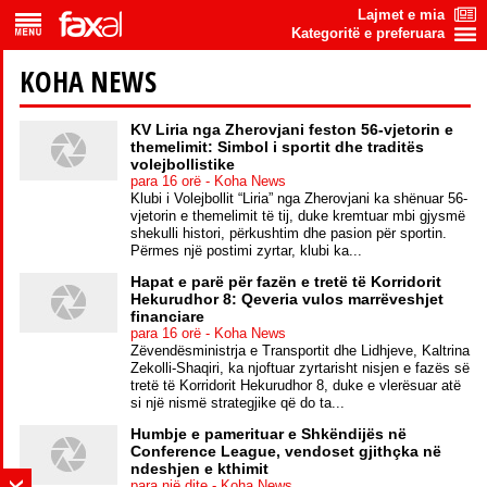
Lajmet e mia
Kategoritë e preferuara
KOHA NEWS
KV Liria nga Zherovjani feston 56-vjetorin e
themelimit: Simbol i sportit dhe traditës
volejbollistike
para 16 orë - Koha News
Klubi i Volejbollit “Liria” nga Zherovjani ka shënuar 56-
vjetorin e themelimit të tij, duke kremtuar mbi gjysmë
shekulli histori, përkushtim dhe pasion për sportin.
Përmes një postimi zyrtar, klubi ka...
Hapat e parë për fazën e tretë të Korridorit
Hekurudhor 8: Qeveria vulos marrëveshjet
financiare
para 16 orë - Koha News
Zëvendësministrja e Transportit dhe Lidhjeve, Kaltrina
Zekolli-Shaqiri, ka njoftuar zyrtarisht nisjen e fazës së
tretë të Korridorit Hekurudhor 8, duke e vlerësuar atë
si një nismë strategjike që do ta...
Humbje e pamerituar e Shkëndijës në
Conference League, vendoset gjithçka në
ndeshjen e kthimit
para një dite - Koha News