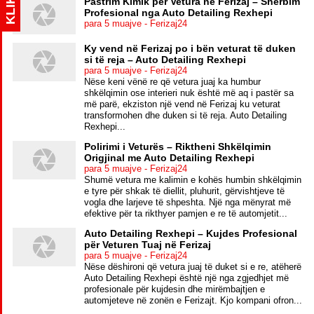
KLIK
Pastrim Kimik për Vetura në Ferizaj – Shërbim
Profesional nga Auto Detailing Rexhepi
para 5 muajve - Ferizaj24
Ky vend në Ferizaj po i bën veturat të duken
si të reja – Auto Detailing Rexhepi
para 5 muajve - Ferizaj24
Nëse keni vënë re që vetura juaj ka humbur
shkëlqimin ose interieri nuk është më aq i pastër sa
më parë, ekziston një vend në Ferizaj ku veturat
transformohen dhe duken si të reja. Auto Detailing
Rexhepi...
Polirimi i Veturës – Riktheni Shkëlqimin
Origjinal me Auto Detailing Rexhepi
para 5 muajve - Ferizaj24
Shumë vetura me kalimin e kohës humbin shkëlqimin
e tyre për shkak të diellit, pluhurit, gërvishtjeve të
vogla dhe larjeve të shpeshta. Një nga mënyrat më
efektive për ta rikthyer pamjen e re të automjetit...
Auto Detailing Rexhepi – Kujdes Profesional
për Veturen Tuaj në Ferizaj
para 5 muajve - Ferizaj24
Nëse dëshironi që vetura juaj të duket si e re, atëherë
Auto Detailing Rexhepi është një nga zgjedhjet më
profesionale për kujdesin dhe mirëmbajtjen e
automjeteve në zonën e Ferizajt. Kjo kompani ofron...