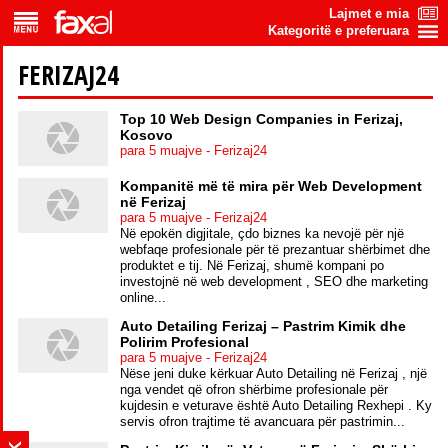
Lajmet e mia
Kategoritë e preferuara
FERIZAJ24
Top 10 Web Design Companies in Ferizaj,
Kosovo
para 5 muajve - Ferizaj24
Kompanitë më të mira për Web Development
në Ferizaj
para 5 muajve - Ferizaj24
Në epokën digjitale, çdo biznes ka nevojë për një
webfaqe profesionale për të prezantuar shërbimet dhe
produktet e tij. Në Ferizaj, shumë kompani po
investojnë në web development , SEO dhe marketing
online...
Auto Detailing Ferizaj – Pastrim Kimik dhe
Polirim Profesional
para 5 muajve - Ferizaj24
Nëse jeni duke kërkuar Auto Detailing në Ferizaj , një
nga vendet që ofron shërbime profesionale për
kujdesin e veturave është Auto Detailing Rexhepi . Ky
servis ofron trajtime të avancuara për pastrimin...