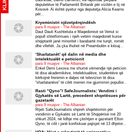
KLIK
deputetëve të Parlamentit Britanik për vizitën e tij në
Kosovë. Ai është pyetur nga deputetja Alicia Kearns
për...
Kryeministri njëzetpërqindësh
para 9 muajve - The Albanian
Daut Dauti Kushtetuta e Maqedonisë së Veriut si
popull shtetformues i njeh vetëm maqedonët kurse
shqiptarët janë minoritet i barabartë me turqit, romët
dhe vllehët. Ja çka thuhet në Preambulën e kësaj...
‘Sharlatanët’ që dalin në media dhe
intelektualët e peticionit
para 9 muajve - The Albanian
Enkel Demi Lexova me shumë vëmendje një peticion
të disa akademikëve, intelektualëve, studentëve që
kërkojnë frenimin e daljes në televizion të disa
“sharlatanëve” të cilët merren me gjurmimin popullor...
Rasti “Qyno”/ SafeJournalists: Vendimi i
Gjykatës së Lartë, precedent shqetësues për
gazetarët
para 9 muajve - The Albanian
Rrjeti SafeJournalists shpreh shqetësimin për
vendimin e Gjykatës së Lartë të Shqipërisë më 20
shkurt 2024, në lidhje me çështjen e gazetarit Elton
Qyno, të cilit i janë konfiskuar pajisjet në 13 dhjetor...