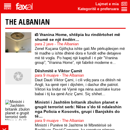
Lajmet e mia
Kategoritë e preferuara
THE ALBANIAN
Vranina Home, shtëpia ku rindërtohet më
shumë se një ëndërr…
para 2 jave - The Albanian
Zenel Kuçana Gjithçka ishte gati.Me përkujdesjen më
të madhe u ishte dhënë dora e fundit edhe detajeve
më të vogla. Po hapej një kapitull i ri për “Vranina
group”; “Vranina Home”, një fabrikë moderne e...
Dëshmitë e Viktor Çamit
para 9 muajve - The Albanian
Daut Dauti Viktor Çami, i cili vdiq para ca ditësh në
Angli, ka qenë njeri i dijshëm, i dashur dhe patriot.
Viktori ka lindur në Vjenë nga nëna austriake kurse
babai i tij ka qenë Aziz Çami. Siç shihet...
Ministri i Jashtëm britanik zbulon planet e
grupit terrorist serb: Nëse s’do të ndaleshin
nga Policia e Kosovës, grupi i Banjskës do
të…
para 9 muajve - The Albanian
Ministri i Punëve të Jashtme të Mbretërisë së
Bashkuar, David Cameron, ka raportuar përpara