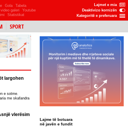
Lajmet e mia
me
Gola
Tabela
video galeri
Youtube
Deaktivizo kornizën
imi
Statistikat
Kategoritë e preferuara
M
SPORT
ët largohen
ën e sotme.
daria me skafandra
Asnjë vlerësim
Lajme të botuara
në javën e fundit