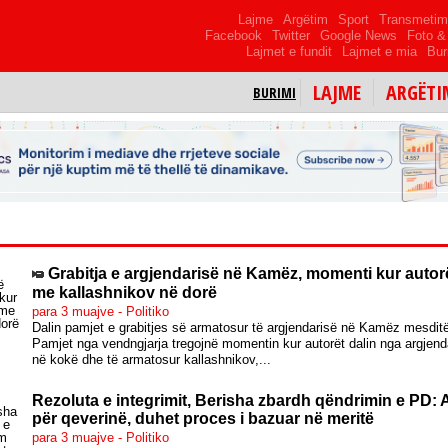
Lajme
Argëtim
Sport
Transmeti
Facebook
Twitter
Google News
Foto & 
Lajmet e fundit
Lajmet e mia
Bur
LAJME
ARGËTI
BURIMI
Grabitja e argjendarisë në Kamëz, momenti kur autor
me kallashnikov në dorë
para 3 muajve - Politiko
Dalin pamjet e grabitjes së armatosur të argjendarisë në Kamëz mesdit
Pamjet nga vendngjarja tregojnë momentin kur autorët dalin nga argjen
në kokë dhe të armatosur kallashnikov,...
Rezoluta e integrimit, Berisha zbardh qëndrimin e PD: 
për qeverinë, duhet proces i bazuar në meritë
para 3 muajve - Politiko