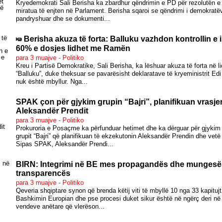
Kryedemokrati Sali Berisha ka zbardhur qëndrimin e PD për rezolutën e in
miratua të enjten në Parlament. Berisha sqaroi se qëndrimi i demokratë
pandryshuar dhe se dokumenti...
Berisha akuza të forta: Balluku vazhdon kontrollin e 
60% e dosjes lidhet me Ramën
para 3 muajve - Politiko
Kreu i Partisë Demokratike, Sali Berisha, ka lëshuar akuza të forta në l
“Balluku”, duke theksuar se pavarësisht deklaratave të kryeministrit Ed
nuk është mbyllur. Nga...
SPAK çon për gjykim grupin “Bajri”, planifikuan vrasje
Aleksandër Prendit
para 3 muajve - Politiko
Prokuroria e Posaçme ka përfunduar hetimet dhe ka dërguar për gjykim 
grupit “Bajri” që planifikuan të ekzekutonin Aleksandër Prendin dhe vetë 
Sipas SPAK, Aleksandër Prendi...
BIRN: Integrimi në BE mes propagandës dhe mungesë
transparencës
para 3 muajve - Politiko
Qeveria shqiptare synon që brenda këtij viti të mbyllë 10 nga 33 kapitu
Bashkimin Europian dhe pse procesi duket sikur është në ngërç deri në n
vendeve anëtare që vlerëson...