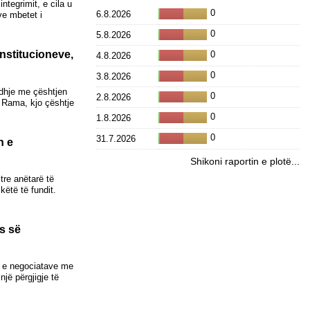
tegrimit, e cila u
0
6.8.2026
ve mbetet i
0
5.8.2026
institucioneve,
0
4.8.2026
0
3.8.2026
idhje me çështjen
0
2.8.2026
i Rama, kjo çështje
0
1.8.2026
0
31.7.2026
n e
Shikoni raportin e plotë...
tre anëtarë të
këtë të fundit.
s së
jt e negociatave me
jë përgjigje të