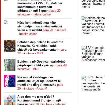
marrëveshje LVV-LDK, afati për
konstituimin e Kuvendit
përfundon më 7 gusht
para 20
minutave - Indeks online
Nëse keni ndonjë nga këto
sëmundje, mos e nënvlerësoni
valën e të nxehtit
para 20 minutave
- Indeks online
Betohen deputetët e kuvendit të
Kosovës, Kurti kërkoi kohë
shtesë për kryeparlamentarin
para
22 minutave - MRT
Epidemia në Gostivar, vazhdojnë
përplasjet politike për ujin
para 40
minutave - MRT
Një model i inteligjencës
artificiale krijoi një identitet të
rremë dhe dërgoi mesazhe
para
20 minutave - Alsat-M
A po don me rrnu n’deti?
Kursimet mund t’ju sjellin një
banesë
para 20 minutave - Telegrafi