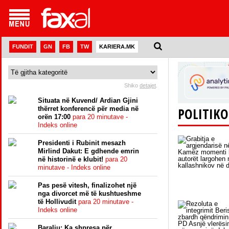
FUNDIT
GN
FB
TW
KARIERA.MK
Shiko
detajet
.
Situata në Kuvend/ Ardian Gjini
thërret konferencë për media në
POLITIKO
orën 17:00
para 20 minutave -
Indeks online
Presidenti i Rubinit mesazh
Mirlind Dakut: E gdhende emrin
në historinë e klubit!
para 20
minutave - Indeks online
Pas pesë vitesh, finalizohet një
nga divorcet më të kushtueshme
të Hollivudit
para 20 minutave -
Indeks online
Baraliu: Ka shpresa për