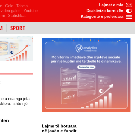
Lajmet e mia
me
Gola
Tabela
video galeri
Youtube
Deaktivizo kornizën
imi
Statistikat
Kategoritë e preferuara
M
SPORT
t
he u nda nga jeta
ktore. Ishte një
riten
Lajme të botuara
në javën e fundit