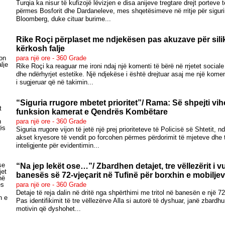
Turqia ka nisur të kufizojë lëvizjen e disa anijeve tregtare drejt porteve t
përmes Bosforit dhe Dardaneleve, mes shqetësimeve në rritje për siguri
Bloomberg, duke cituar burime...
Rike Roçi përplaset me ndjekësen pas akuzave për sil
kërkosh falje
para një ore - 360 Grade
Rike Roçi ka reaguar me ironi ndaj një komenti të bërë në rrjetet social
dhe ndërhyrjet estetike. Një ndjekëse i është drejtuar asaj me një kom
i sugjeruar që në takimin...
“Siguria rrugore mbetet prioritet”/ Rama: Së shpejti vi
funksion kamerat e Qendrës Kombëtare
para një ore - 360 Grade
Siguria rrugore vijon të jetë një prej prioriteteve të Policisë së Shtetit, n
akset kryesore të vendit po forcohen përmes përdorimit të mjeteve dhe 
inteligjente për evidentimin...
“Na jep lekët ose…”/ Zbardhen detajet, tre vëllezërit i 
banesës së 72-vjeçarit në Tufinë për borxhin e mobilje
para një ore - 360 Grade
Detaje të reja dalin në dritë nga shpërthimi me tritol në banesën e një 72
Pas identifikimit të tre vëllezërve Alla si autorë të dyshuar, janë zbardh
motivin që dyshohet...