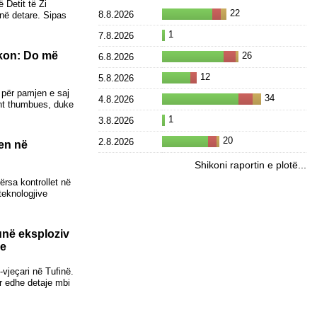
ë Detit të Zi
22
8.8.2026
në detare. Sipas
1
7.8.2026
ikon: Do më
26
6.8.2026
12
5.8.2026
e për pamjen e saj
34
4.8.2026
ent thumbues, duke
1
3.8.2026
20
2.8.2026
hen në
Shikoni raportin e plotë...
dërsa kontrollet në
teknologjive
vunë eksploziv
ve
-vjeçari në Tufinë.
ur edhe detaje mbi