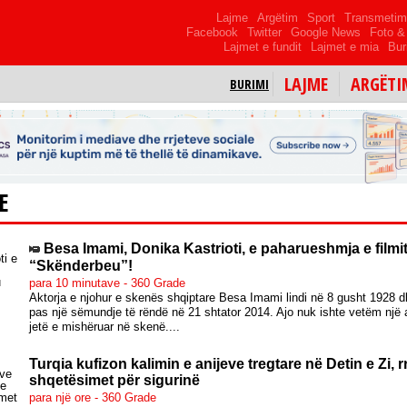
Lajme
Argëtim
Sport
Transmeti
Facebook
Twitter
Google News
Foto & 
Lajmet e fundit
Lajmet e mia
Bur
LAJME
ARGËTI
BURIMI
E
Besa Imami, Donika Kastrioti, e paharueshmja e filmi
“Skënderbeu”!
para 10 minutave - 360 Grade
Aktorja e njohur e skenës shqiptare Besa Imami lindi në 8 gusht 1928 d
pas një sëmundje të rëndë në 21 shtator 2014. Ajo nuk ishte vetëm një a
jetë e mishëruar në skenë....
Turqia kufizon kalimin e anijeve tregtare në Detin e Zi, r
shqetësimet për sigurinë
para një ore - 360 Grade