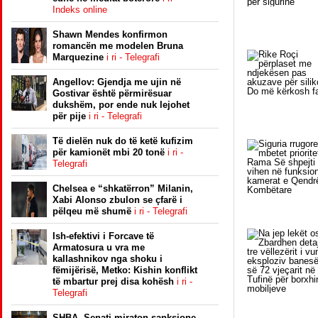
Indeks online
Shawn Mendes konfirmon
romancën me modelen Bruna
Marquezine
i ri - Telegrafi
Angellov: Gjendja me ujin në
Gostivar është përmirësuar
dukshëm, por ende nuk lejohet
për pije
i ri - Telegrafi
Të dielën nuk do të ketë kufizim
për kamionët mbi 20 tonë
i ri -
Telegrafi
Chelsea e “shkatërron” Milanin,
Xabi Alonso zbulon se çfarë i
pëlqeu më shumë
i ri - Telegrafi
Ish-efektivi i Forcave të
Armatosura u vra me
kallashnikov nga shoku i
fëmijërisë, Metko: Kishin konflikt
të mbartur prej disa kohësh
i ri -
Telegrafi
SHBA, Senati miraton sanksione