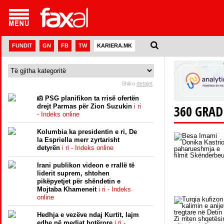
FUNDIT
GN
FB
TW
KARIERA.MK
Shiko
detajet
.
PSG planifikon ta rrisë ofertën
drejt Parmas për Zion Suzukin
i ri
360 GRAD
- Indeks online
Kolumbia ka presidentin e ri, De
la Espriella merr zyrtarisht
detyrën
i ri - Indeks online
Irani publikon videon e rrallë të
liderit suprem, shtohen
pikëpyetjet për shëndetin e
Mojtaba Khameneit
i ri - Indeks
online
Hedhja e vezëve ndaj Kurtit, lajm
edhe në mediat botërore
i ri -