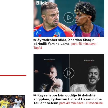
Zyrtarizohet sfida, Xherdan Shaqiri
përballë Yamine Lamal
para 48 minutave -
Top24
Kayserispor bën goditje të dyfishtë
shqiptare, zyrtarizon Florent Hasanin dhe
Taulant Seferin
para 49 minutave - Pressonline