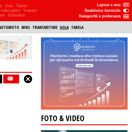
Lajmet e mia
me
Gola
Tabela
video galeri
Youtube
Deaktivizo kornizën
imi
Statistikat
Kategoritë e preferuara
AUTOMOTO
MIKS
TRANSMETIME
GOLA
TABELA
FOTO & VIDEO