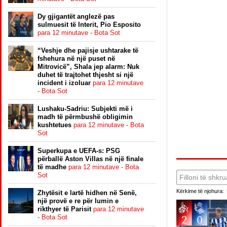
Dy gjigantët anglezë pas
sulmuesit të Interit, Pio Esposito
para 12 minutave - Bota Sot
“Veshje dhe pajisje ushtarake të
fshehura në një puset në
Mitrovicë”, Shala jep alarm: Nuk
duhet të trajtohet thjesht si një
incident i izoluar
para 12 minutave
- Bota Sot
Lushaku-Sadriu: Subjekti më i
madh të përmbushë obligimin
kushtetues
para 12 minutave - Bota
Sot
Superkupa e UEFA-s: PSG
përballë Aston Villas në një finale
të madhe
para 12 minutave - Bota
Sot
Kërkime të njohura:
Zhytësit e lartë hidhen në Senë,
një provë e re për lumin e
rikthyer të Parisit
para 12 minutave
- Bota Sot