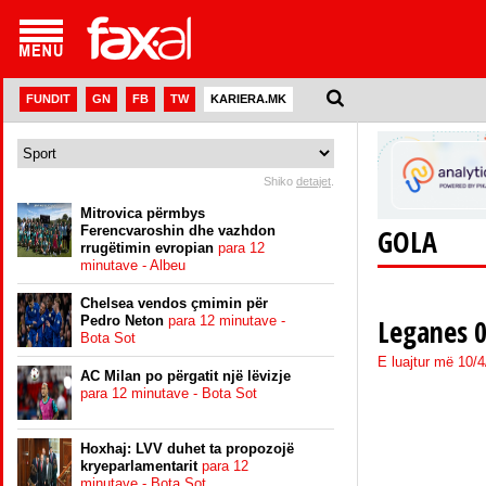
FUNDIT
GN
FB
TW
KARIERA.MK
Shiko
detajet
.
Mitrovica përmbys
Ferencvaroshin dhe vazhdon
GOLA
rrugëtimin evropian
para 12
minutave - Albeu
Chelsea vendos çmimin për
Pedro Neton
para 12 minutave -
Leganes 0
Bota Sot
E luajtur më 10/
AC Milan po përgatit një lëvizje
para 12 minutave - Bota Sot
Hoxhaj: LVV duhet ta propozojë
kryeparlamentarit
para 12
minutave - Bota Sot