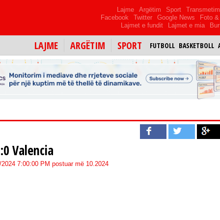
Lajme
Argëtim
Sport
Transmeti
Facebook
Twitter
Google News
Foto & 
Lajmet e fundit
Lajmet e mia
Bur
LAJME
ARGËTIM
SPORT
FUTBOLL
BASKETBOLL
:0 Valencia
4/2024 7:00:00 PM postuar më 10.2024