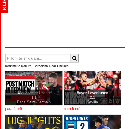
KLIK
Kërkime të njohura:
Barcelona
Real
Chelsea
Manchester United
Bayer Leverkusen
1:1
2:1
Paris Saint-Germain
Sevilla
para 4 orë
para 5 orë