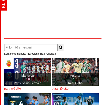
KLIK
Kërkime të njohura:
Barcelona
Real
Chelsea
Mallorca
Arsenal
3:0
1:3
Paris Saint-Germain
Real Betis
para një dite
para një dite