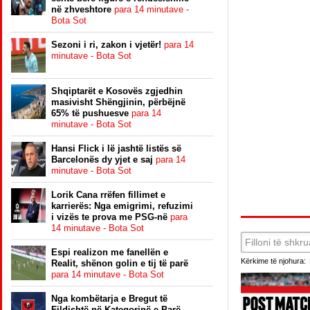
në zhveshtore
para 14 minutave -
Bota Sot
Sezoni i ri, zakon i vjetër!
para 14
minutave - Bota Sot
Shqiptarët e Kosovës zgjedhin
masivisht Shëngjinin, përbëjnë
65% të pushuesve
para 14
minutave - Bota Sot
Hansi Flick i lë jashtë listës së
Barcelonës dy yjet e saj
para 14
minutave - Bota Sot
Lorik Cana rrëfen fillimet e
karrierës: Nga emigrimi, refuzimi
i vizës te prova me PSG-në
para
14 minutave - Bota Sot
Espi realizon me fanellën e
Kërkime të njohura:
Realit, shënon golin e tij të parë
para 14 minutave - Bota Sot
Nga kombëtarja e Bregut të
Fildishtë në Kategorinë e Parë