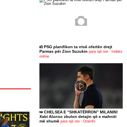
PSG planifikon ta rrisë ofertën drejt
Parmas për Zion Suzukin
para një ore - Indeks
online
CHELSEA E “SHKATËRRON” MILANIN!
Xabi Alonso zbulon detajin që e mahniti
më shumë
para një ore - OraInfo