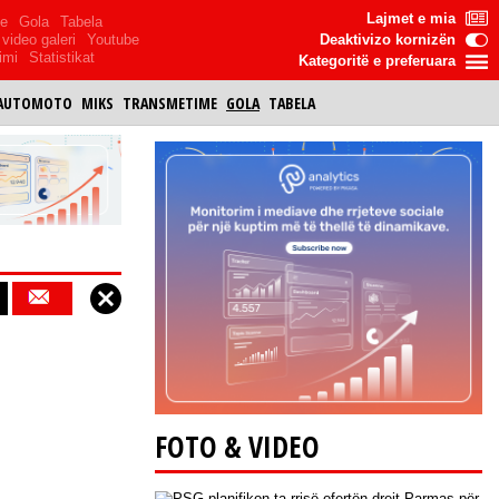
Lajmet e mia
me
Gola
Tabela
video galeri
Youtube
Deaktivizo kornizën
imi
Statistikat
Kategoritë e preferuara
AUTOMOTO
MIKS
TRANSMETIME
GOLA
TABELA
FOTO & VIDEO