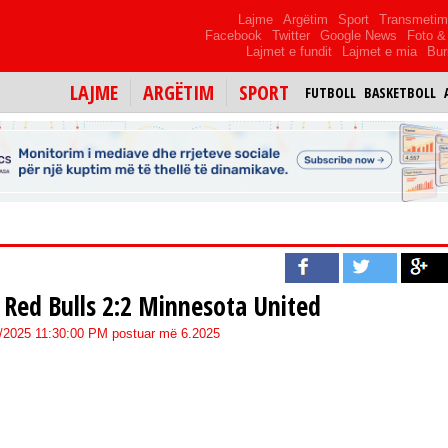
Lajme
Argëtim
Sport
Transmeti
Facebook
Twitter
Google News
Foto & 
Lajmet e fundit
Lajmet e mia
Bur
LAJME
ARGËTIM
SPORT
FUTBOLL
BASKETBOLL
Red Bulls 2:2 Minnesota United
8/2025 11:30:00 PM postuar më 6.2025