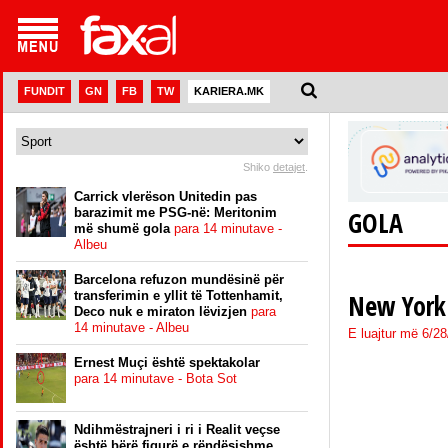
FUNDIT
GN
FB
TW
KARIERA.MK
Shiko
detajet
.
Carrick vlerëson Unitedin pas
barazimit me PSG-në: Meritonim
GOLA
më shumë gola
para 14 minutave -
Albeu
Barcelona refuzon mundësinë për
transferimin e yllit të Tottenhamit,
New York 
Deco nuk e miraton lëvizjen
para
14 minutave - Albeu
E luajtur më 6/2
Ernest Muçi është spektakolar
para 14 minutave - Bota Sot
Ndihmëstrajneri i ri i Realit veçse
është bërë figurë e rëndësishme