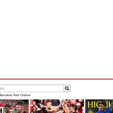
Barcelona
Real
Chelsea