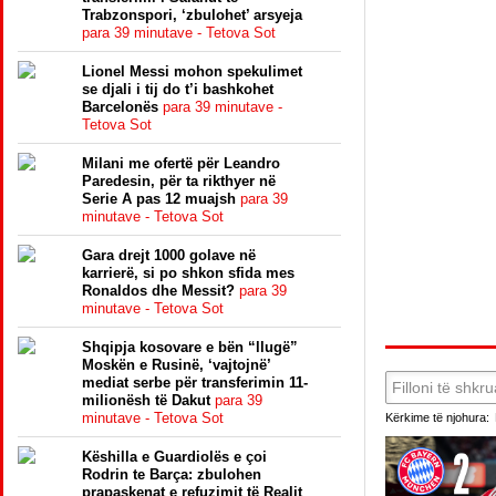
Trabzonspori, ‘zbulohet’ arsyeja
para 39 minutave - Tetova Sot
Lionel Messi mohon spekulimet
se djali i tij do t’i bashkohet
Barcelonës
para 39 minutave -
Tetova Sot
Milani me ofertë për Leandro
Paredesin, për ta rikthyer në
Serie A pas 12 muajsh
para 39
minutave - Tetova Sot
Gara drejt 1000 golave në
karrierë, si po shkon sfida mes
Ronaldos dhe Messit?
para 39
minutave - Tetova Sot
Shqipja kosovare e bën “llugë”
Moskën e Rusinë, ‘vajtojnë’
mediat serbe për transferimin 11-
milionësh të Dakut
para 39
minutave - Tetova Sot
Kërkime të njohura:
Këshilla e Guardiolës e çoi
Rodrin te Barça: zbulohen
prapaskenat e refuzimit të Realit