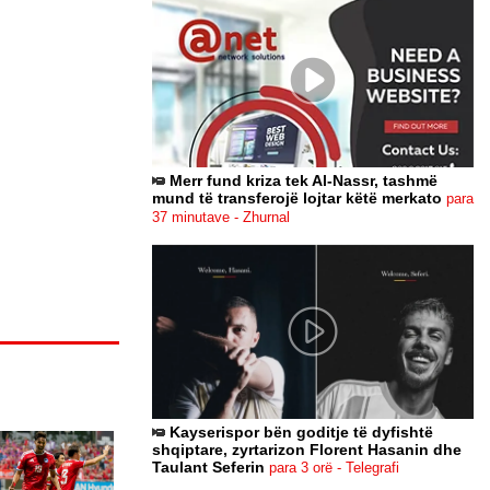
Merr fund kriza tek Al-Nassr, tashmë
mund të transferojë lojtar këtë merkato
para
37 minutave - Zhurnal
Kayserispor bën goditje të dyfishtë
shqiptare, zyrtarizon Florent Hasanin dhe
Taulant Seferin
para 3 orë - Telegrafi