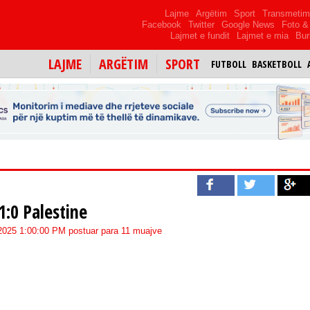
Lajme
Argëtim
Sport
Transmeti
Facebook
Twitter
Google News
Foto & 
Lajmet e fundit
Lajmet e mia
Bur
LAJME
ARGËTIM
SPORT
FUTBOLL
BASKETBOLL
1:0 Palestine
/2025 1:00:00 PM postuar para 11 muajve