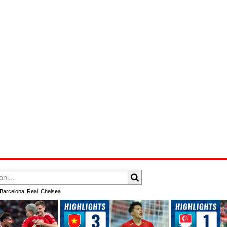
Barcelona
Real
Chelsea