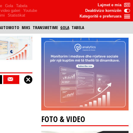
Lajmet e mia
me
Gola
Tabela
video galeri
Youtube
Deaktivizo kornizën
imi
Statistikat
Kategoritë e preferuara
AUTOMOTO
MIKS
TRANSMETIME
GOLA
TABELA
FOTO & VIDEO