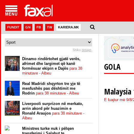
FUNDIT
GN
FB
TW
KARIERA.MK
Shiko
detajet
.
Dinamo rindërtohet gjatë verës,
afrimet dhe largimet që kanë
GOLA
formësuar ekipin e Dajës
para 38
minutave - Albeu
Real Madridi shqyrton tre yje të
mesfushës pas dështimit me
Malaysia 
Rodrin
para 38 minutave - Albeu
E luajtur më 9/8
Liverpooli surprizon në merkato,
arrin akord për huazimin e
Ronald Araujos
para 38 minutave -
Albeu
Ministres turke nuk i pëlqen
transferimi i Salahut te