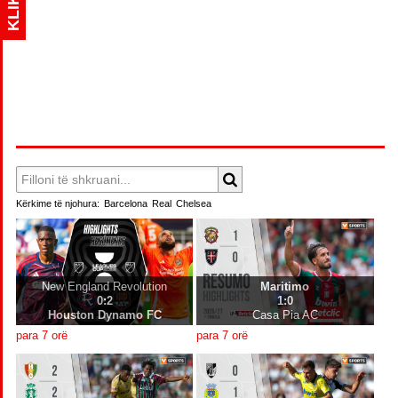
KLIK
Kërkime të njohura:
Barcelona
Real
Chelsea
New England Revolution
Maritimo
0:2
1:0
Houston Dynamo FC
Casa Pia AC
para 7 orë
para 7 orë