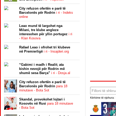
City refuzon ofertën e parë të
Barcelonës për Rodrin
i ri - Indeks
online
Leao mund të largohet nga
Milani, tre klube angleze
interesohen për yllin portugez
i ri
- Klan Kosova
Rafael Leao i ofrohet tri klubeve
në Premierligë
i ri - Insajderi.org
“Gabimi i madh i Realit; ata
kishin nevojë për Rodrin më
shumë sesa Barça”
i ri - Dosja.al
City refuzon ofertën e parë të
Barcelonës për Rodrin
para 18
minutave - Bota Sot
Kërkime të njohura:
Skandal, provokohet lojtari i
Kosovës në Rusi
para 18 minutave
- Bota Sot