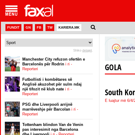
FUNDIT
GN
FB
TW
KARIERA.MK
Shiko
detajet
.
Manchester City refuzon ofertën e
Barcelonës për Rodrin
i ri -
GOLA
Reporteri
Futbollisti i kombëtares së
Anglisë akuzohet për sulm ndaj
një tifozit në klub nate
i ri -
South Kor
Reporteri
E luajtur më 6/4
PSG dhe Liverpooli arrijnë
marrëveshje për Barcolan
i ri -
Reporteri
Tottenham blindon Van de Venin
pas interesimit nga Barcelona
dhe Liverpooli
i ri - Reporteri