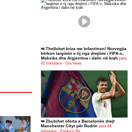
Thellohet kriza me Infantinon! Norvegjia
kërkon largimin e tij nga drejtimi i FIFA-s,
Meksika dhe Argjentina i dalin në krah
para
42 minutave - Ora news
Zbulohet oferta e Barcelonës drejt
Manchester Cityt për Rodrin
para 44
minutave - Epoka e Re