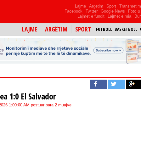
Lajme
Argëtim
Sport
Transmeti
Facebook
Twitter
Google News
Foto & 
Lajmet e fundit
Lajmet e mia
Bur
LAJME
ARGËTIM
SPORT
FUTBOLL
BASKETBOLL
ea 1:0 El Salvador
/2026 1:00:00 AM postuar para 2 muajve