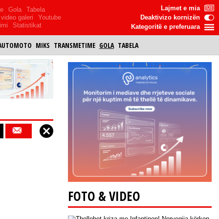
Lajmet e mia
me
Gola
Tabela
video galeri
Youtube
Deaktivizo kornizën
imi
Statistikat
Kategoritë e preferuara
AUTOMOTO
MIKS
TRANSMETIME
GOLA
TABELA
FOTO & VIDEO