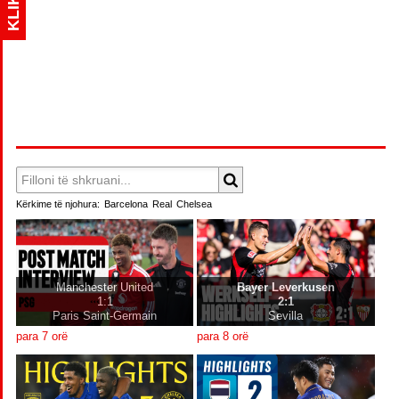
KLIK
Kërkime të njohura:
Barcelona
Real
Chelsea
Manchester United
Bayer Leverkusen
1:1
2:1
Paris Saint-Germain
Sevilla
para 7 orë
para 8 orë