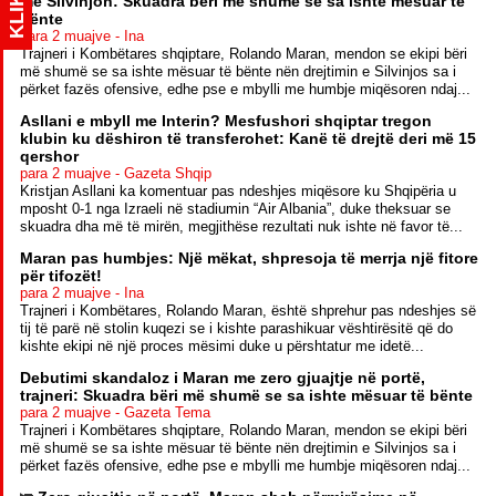
KLIK
me Silvinjon: Skuadra bëri më shumë se sa ishte mësuar të
bënte
para 2 muajve - Ina
Trajneri i Kombëtares shqiptare, Rolando Maran, mendon se ekipi bëri
më shumë se sa ishte mësuar të bënte nën drejtimin e Silvinjos sa i
përket fazës ofensive, edhe pse e mbylli me humbje miqësoren ndaj...
Asllani e mbyll me Interin? Mesfushori shqiptar tregon
klubin ku dëshiron të transferohet: Kanë të drejtë deri më 15
qershor
para 2 muajve - Gazeta Shqip
Kristjan Asllani ka komentuar pas ndeshjes miqësore ku Shqipëria u
mposht 0-1 nga Izraeli në stadiumin “Air Albania”, duke theksuar se
skuadra dha më të mirën, megjithëse rezultati nuk ishte në favor të...
Maran pas humbjes: Një mëkat, shpresoja të merrja një fitore
për tifozët!
para 2 muajve - Ina
Trajneri i Kombëtares, Rolando Maran, është shprehur pas ndeshjes së
tij të parë në stolin kuqezi se i kishte parashikuar vështirësitë që do
kishte ekipi në një proces mësimi duke u përshtatur me idetë...
Debutimi skandaloz i Maran me zero gjuajtje në portë,
trajneri: Skuadra bëri më shumë se sa ishte mësuar të bënte
para 2 muajve - Gazeta Tema
Trajneri i Kombëtares shqiptare, Rolando Maran, mendon se ekipi bëri
më shumë se sa ishte mësuar të bënte nën drejtimin e Silvinjos sa i
përket fazës ofensive, edhe pse e mbylli me humbje miqësoren ndaj...