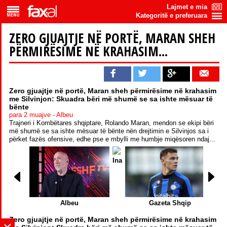
Lajmet e mia
Kategoritë e preferuara
ZERO GJUAJTJE NË PORTË, MARAN SHEH
PËRMIRËSIME NË KRAHASIM...
Zero gjuajtje në portë, Maran sheh përmirësime në krahasim
me Silvinjon: Skuadra bëri më shumë se sa ishte mësuar të
bënte
para 2 muajve - Albeu
Trajneri i Kombëtares shqiptare, Rolando Maran, mendon se ekipi bëri
më shumë se sa ishte mësuar të bënte nën drejtimin e Silvinjos sa i
përket fazës ofensive, edhe pse e mbylli me humbje miqësoren ndaj...
Ina
In
Albeu
Gazeta Shqip
Zero gjuajtje në portë, Maran sheh përmirësime në krahasim