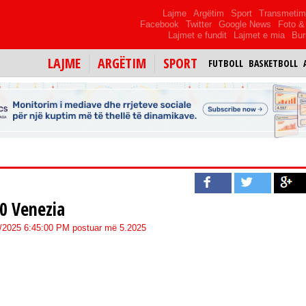
Lajme
Argëtim
Sport
Transmeti
Facebook
Twitter
Google News
Foto & 
Lajmet e fundit
Lajmet e mia
Bur
LAJME
ARGËTIM
SPORT
FUTBOLL
BASKETBOLL
:0 Venezia
8/2025 6:45:00 PM postuar më 5.2025