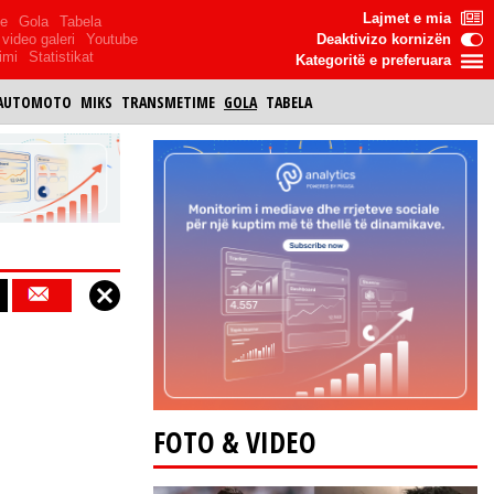
Lajmet e mia
me
Gola
Tabela
video galeri
Youtube
Deaktivizo kornizën
imi
Statistikat
Kategoritë e preferuara
AUTOMOTO
MIKS
TRANSMETIME
GOLA
TABELA
FOTO & VIDEO