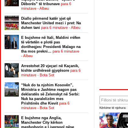
Dëborës” të tribunave
para 6
minutave - Albeu
Diallo përmend katër yjet që
Manchester United mezi i pret: Na
duhen tani
para 6 minutave - Albeu
E bujshme në Itali, Maldini rrëfen
të vërtetën e plotë pas
dorëheqjes: Presidenti Malago na
tha mos prekni…
para 6 minutave
- Albeu
Arrestohet 20 vjeçari në Kaçanik,
kishte urdhëresë gjyqësore
para 6
minutave - Bota Sot
“Nuk do ta njohim Kosovën”,
Ministria e Jashtme reagon pas
deklaratës së Zelenskyt në Serbi:
Nuk ka paralelizëm mes
Prishtinës dhe Kievit
para 6
minutave - Bota Sot
Kërkime të njohura:
E bujshme nga Anglia,
Manchester City kërkon
mesfushorin e Liverpool nëse