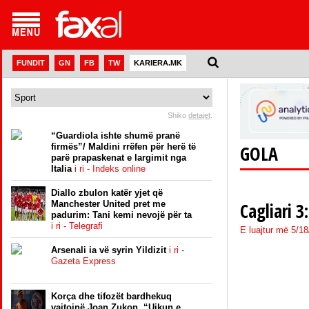
FUNDIT
GN
FB
TW
KARIERA.MK
Shiko
detajet
.
“Guardiola ishte shumë pranë
firmës”/ Maldini rrëfen për herë të
GOLA
parë prapaskenat e largimit nga
Italia
i ri - Indeks online
Diallo zbulon katër yjet që
Manchester United pret me
Cagliari 3
padurim: Tani kemi nevojë për ta
i ri - Telegrafi
E luajtur më 5/1
Arsenali ia vë syrin Yildizit
i ri -
Gazeta Express
Korça dhe tifozët bardhekuq
vajtojnë Joan Zukon, “Ujkun e