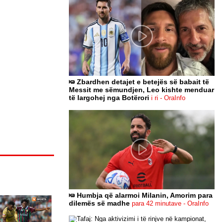
Zbardhen detajet e betejës së babait të
Messit me sëmundjen, Leo kishte menduar
të largohej nga Botërori
i ri - OraInfo
Humbja që alarmoi Milanin, Amorim para
dilemës së madhe
para 42 minutave - OraInfo