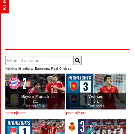
KLIK
Kërkime të njohura:
Barcelona
Real
Chelsea
Bayern Munich
Vietnam
2:1
3:1
Aston Villa
Cambodia
para një ore
para një ore