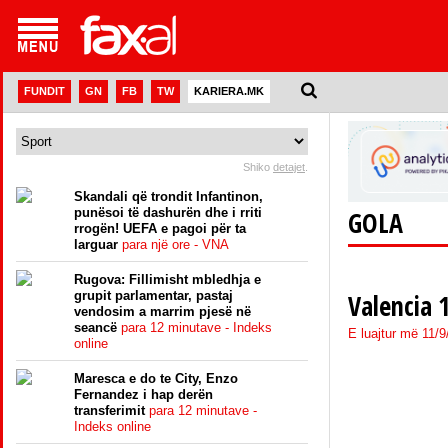
FUNDIT
GN
FB
TW
KARIERA.MK
Shiko
detajet
.
Skandali që trondit Infantinon,
punësoi të dashurën dhe i rriti
GOLA
rrogën! UEFA e pagoi për ta
larguar
para një ore - VNA
Rugova: Fillimisht mbledhja e
grupit parlamentar, pastaj
Valencia 1
vendosim a marrim pjesë në
seancë
para 12 minutave - Indeks
E luajtur më 11/
online
Maresca e do te City, Enzo
Fernandez i hap derën
transferimit
para 12 minutave -
Indeks online