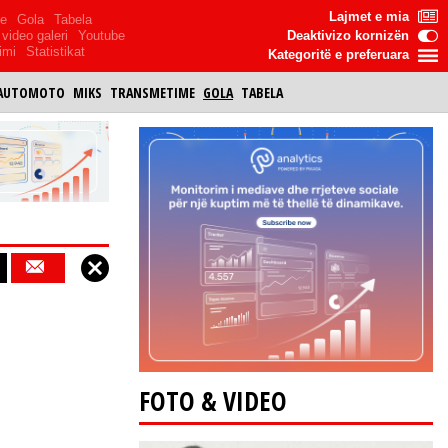
Lajmet e mia
me
Gola
Tabela
video galeri
Youtube
Deaktivizo kornizën
imi
Statistikat
Kategoritë e preferuara
AUTOMOTO
MIKS
TRANSMETIME
GOLA
TABELA
FOTO & VIDEO