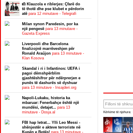
Klauzola e riblerjes: Çfarë do
të thotë dhe pse klubet e përdorin
atë
para 12 minutave - Telegrafi
Milan synon Paredesin, por ka
një pengesë
para 13 minutave -
Gazeta Express
Liverpooli dhe Barcelona
finalizojnë marrëveshjen për
Ronald Araújon
para 13 minutave -
Klan Kosova
Skandal i ri i Infantinos: UEFA i
pagoi dëmshpërblim
gjashtëshifror për ndërprerjen e
punës të dashurës së dyshuar
para 13 minutave - Insajderi.org
Napoli-Lukaku, historia ka
mbaruar: Fenerbahçe është një
mundësi, detajet...
para 13
minutave - Dosja.al
Kërkime të njohura:
FBI hap letrat… Ylli Leo Messi -
shënjestër e akteve terroriste në
Kupën e Botës!
para 13 minutave -