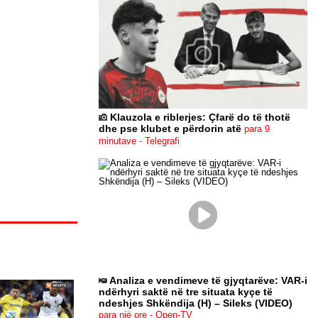
Klauzola e riblerjes: Çfarë do të thotë
dhe pse klubet e përdorin atë
para 9
minutave - Telegrafi
Analiza e vendimeve të gjyqtarëve: VAR-i
ndërhyri saktë në tre situata kyçe të
ndeshjes Shkëndija (H) – Sileks (VIDEO)
para një ore - Open-TV