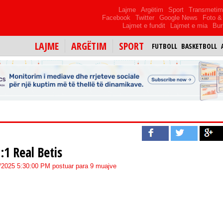
Lajme
Argëtim
Sport
Transmeti
Facebook
Twitter
Google News
Foto & 
Lajmet e fundit
Lajmet e mia
Bur
LAJME
ARGËTIM
SPORT
FUTBOLL
BASKETBOLL
:1 Real Betis
9/2025 5:30:00 PM postuar para 9 muajve