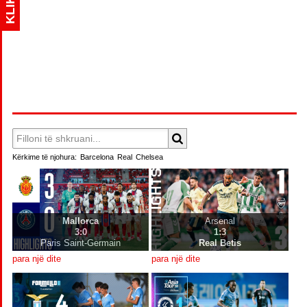
KLIK
Kërkime të njohura:
Barcelona
Real
Chelsea
Mallorca
Arsenal
3:0
1:3
Paris Saint-Germain
Real Betis
para një dite
para një dite