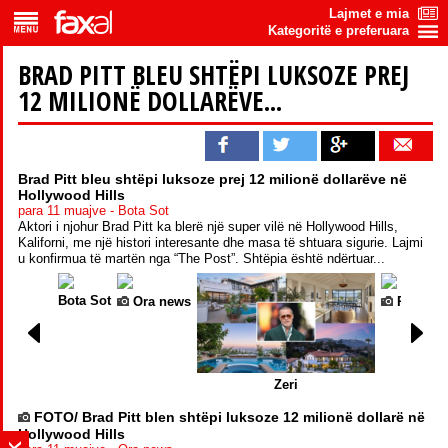
Lajmet e mia
Kategoritë e preferuara
BRAD PITT BLEU SHTËPI LUKSOZE PREJ
12 MILIONË DOLLARËVE...
Brad Pitt bleu shtëpi luksoze prej 12 milionë dollarëve në
Hollywood Hills
para 11 muajve - Bota Sot
Aktori i njohur Brad Pitt ka blerë një super vilë në Hollywood Hills,
Kaliforni, me një histori interesante dhe masa të shtuara sigurie. Lajmi
u konfirmua të martën nga “The Post”. Shtëpia është ndërtuar...
Bota Sot
Ora news
Presson
Zeri
FOTO/ Brad Pitt blen shtëpi luksoze 12 milionë dollarë në
Hollywood Hills