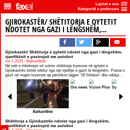
Lajmet e mia
Kategoritë e preferuara
GJIROKASTËR/ SHËTITORJA E QYTETIT
NDOTET NGA GAZI I LËNGSHËM,...
Gjirokastër/ Shëtitorja e qytetit ndotet nga gazi i lëngshëm,
zjarrfikësit e pastrojnë me autobot
më 1.2025 - BalkanWeb
Në orët e mbrëmjes së sotme shëtitorja kryesore në qytetin e
Gjirokastrës është ndotur nga një rrjedhje e gazit të lëngshëm. Prania e
gazit në rrugën kryesore që përshkon lagjen “18 Shtatori” dhe ndotja...
Ora news
Vizion Plus
Syri
BalkanWeb
Shëtitorja e Gjirokastrës ndotet nga gazi i lëngshëm,
zjarrfikësit e pastrojnë me autobot