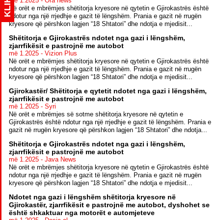
KLIK
më 1.2025 - Ora news
Në orët e mbrëmjes shëtitorja kryesore në qytetin e Gjirokastrës është
ndotur nga një rrjedhje e gazit të lëngshëm. Prania e gazit në rrugën
kryesore që përshkon lagjen “18 Shtatori” dhe ndotja e mjedisit...
Shëtitorja e Gjirokastrës ndotet nga gazi i lëngshëm,
zjarrfikësit e pastrojnë me autobot
më 1.2025 - Vizion Plus
Në orët e mbrëmjes shëtitorja kryesore në qytetin e Gjirokastrës është
ndotur nga një rrjedhje e gazit të lëngshëm. Prania e gazit në rrugën
kryesore që përshkon lagjen “18 Shtatori” dhe ndotja e mjedisit...
Gjirokastër/ Shëtitorja e qytetit ndotet nga gazi i lëngshëm,
zjarrfikësit e pastrojnë me autobot
më 1.2025 - Syri
Në orët e mbrëmjes së sotme shëtitorja kryesore në qytetin e
Gjirokastrës është ndotur nga një rrjedhje e gazit të lëngshëm. Prania e
gazit në rrugën kryesore që përshkon lagjen “18 Shtatori” dhe ndotja...
Shëtitorja e Gjirokastrës ndotet nga gazi i lëngshëm,
zjarrfikësit e pastrojnë me autobot
më 1.2025 - Java News
Në orët e mbrëmjes shëtitorja kryesore në qytetin e Gjirokastrës është
ndotur nga një rrjedhje e gazit të lëngshëm. Prania e gazit në rrugën
kryesore që përshkon lagjen “18 Shtatori” dhe ndotja e mjedisit...
Ndotet nga gazi i lëngshëm shëtitorja kryesore në
Gjirokastër, zjarrfikësit e pastrojnë me autobot, dyshohet se
është shkaktuar nga motorët e automjeteve