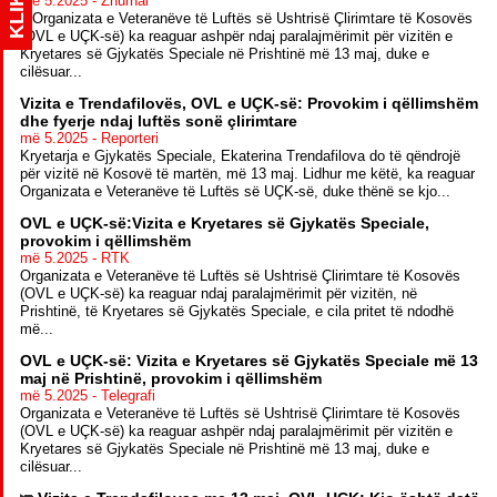
KLIK
më 5.2025 - Zhurnal
5 Organizata e Veteranëve të Luftës së Ushtrisë Çlirimtare të Kosovës
(OVL e UÇK-së) ka reaguar ashpër ndaj paralajmërimit për vizitën e
Kryetares së Gjykatës Speciale në Prishtinë më 13 maj, duke e
cilësuar...
Vizita e Trendafilovës, OVL e UÇK-së: Provokim i qëllimshëm
dhe fyerje ndaj luftës sonë çlirimtare
më 5.2025 - Reporteri
Kryetarja e Gjykatës Speciale, Ekaterina Trendafilova do të qëndrojë
për vizitë në Kosovë të martën, më 13 maj. Lidhur me këtë, ka reaguar
Organizata e Veteranëve të Luftës së UÇK-së, duke thënë se kjo...
OVL e UÇK-së:Vizita e Kryetares së Gjykatës Speciale,
provokim i qëllimshëm
më 5.2025 - RTK
Organizata e Veteranëve të Luftës së Ushtrisë Çlirimtare të Kosovës
(OVL e UÇK-së) ka reaguar ndaj paralajmërimit për vizitën, në
Prishtinë, të Kryetares së Gjykatës Speciale, e cila pritet të ndodhë
më...
OVL e UÇK-së: Vizita e Kryetares së Gjykatës Speciale më 13
maj në Prishtinë, provokim i qëllimshëm
më 5.2025 - Telegrafi
Organizata e Veteranëve të Luftës së Ushtrisë Çlirimtare të Kosovës
(OVL e UÇK-së) ka reaguar ashpër ndaj paralajmërimit për vizitën e
Kryetares së Gjykatës Speciale në Prishtinë më 13 maj, duke e
cilësuar...