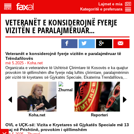
Lajmet e mia
Kategoritë e preferuara
VETERANËT E KONSIDEROJNË FYERJE
VIZITËN E PARALAJMËRUAR...
Veteranët e konsiderojnë fyerje vizitën e paralajmëruar të
Trëndafilovës
më 5.2025 - Koha.net
Organizata e veteranëve të Ushtrisë Çlirimtare të Kosovës e ka quajtur
provokim të qëllimshëm dhe fyerje ndaj luftës çlirimtare, paralajmërimin
për vizitë të kryetares së Gjykatës Speciale, Ekaterina Trendafilova,...
Zhurnal
RT
Koha.net
Reporteri
OVL e UÇK-së: Vizita e Kryetares së Gjykatës Speciale më 13
maj në Prishtinë, provokim i qëllimshëm