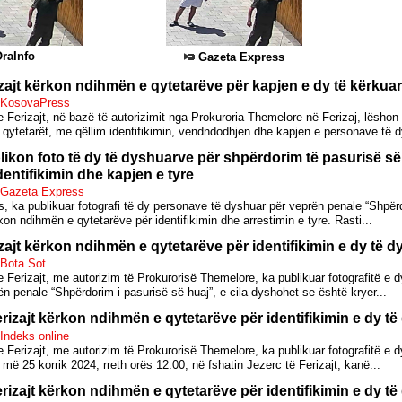
raInfo
Gazeta Express
izajt kërkon ndihmën e qytetarëve për kapjen e dy të kërkua
- KosovaPress
e Ferizajt, në bazë të autorizimit nga Prokuroria Themelore në Ferizaj, lëshon
ytetarët, me qëllim identifikimin, vendndodhjen dhe kapjen e personave të dy
likon foto të dy të dyshuarve për shpërdorim të pasurisë së
entifikimin dhe kapjen e tyre
- Gazeta Express
, ka publikuar fotografi të dy personave të dyshuar për veprën penale “Shpër
rkon ndihmën e qytetarëve për identifikimin dhe arrestimin e tyre. Rasti...
izajt kërkon ndihmën e qytetarëve për identifikimin e dy të 
 Bota Sot
e Ferizajt, me autorizim të Prokurorisë Themelore, ka publikuar fotografitë e 
n penale “Shpërdorim i pasurisë së huaj”, e cila dyshohet se është kryer...
erizajt kërkon ndihmën e qytetarëve për identifikimin e dy t
 Indeks online
e Ferizajt, me autorizim të Prokurorisë Themelore, ka publikuar fotografitë e 
 më 25 korrik 2024, rreth orës 12:00, në fshatin Jezerc të Ferizajt, kanë...
erizajt kërkon ndihmën e qytetarëve për identifikimin e dy t