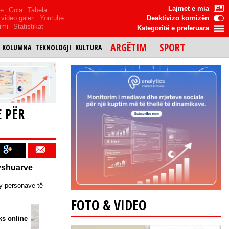
Lajmet e mia
me
Gola
Tabela
video galeri
Youtube
Deaktivizo kornizën
imi
Statistikat
Kategoritë e preferuara
ARGËTIM
SPORT
KOLUMNA
TEKNOLOGJI
KULTURA
E PËR
dyshuarve
dy personave të
FOTO & VIDEO
s online
GazetaBlic