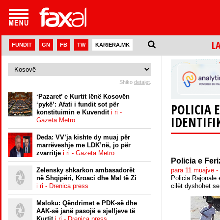
L
FUNDIT
GN
FB
TW
KARIERA.MK
Shiko
detajet
.
‘Pazaret’ e Kurtit lënë Kosovën
‘pykë’: Afati i fundit sot për
POLICIA 
konstituimin e Kuvendit
i ri -
IDENTIFI
Gazeta Metro
Deda: VV’ja kishte dy muaj për
marrëveshje me LDK’në, jo për
zvarritje
i ri - Gazeta Metro
Policia e Fer
Zelensky shkarkon ambasadorët
para 11 muajve -
në Shqipëri, Kroaci dhe Mal të Zi
Policia Rajonale 
i ri - Drenica press
cilët dyshohet se
Maloku: Qëndrimet e PDK-së dhe
AAK-së janë pasojë e sjelljeve të
Kurtit
i ri - Drenica press