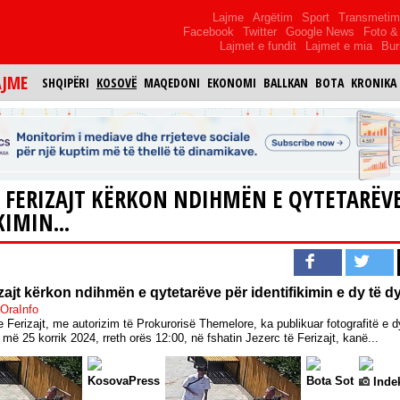
Lajme
Argëtim
Sport
Transmeti
Facebook
Twitter
Google News
Foto & 
Lajmet e fundit
Lajmet e mia
Bur
AJME
SHQIPËRI
KOSOVË
MAQEDONI
EKONOMI
BALLKAN
BOTA
KRONIKA
E FERIZAJT KËRKON NDIHMËN E QYTETARËV
KIMIN...
izajt kërkon ndihmën e qytetarëve për identifikimin e dy të 
 OraInfo
e Ferizajt, me autorizim të Prokurorisë Themelore, ka publikuar fotografitë e 
 më 25 korrik 2024, rreth orës 12:00, në fshatin Jezerc të Ferizajt, kanë...
KosovaPress
Bota Sot
Indek