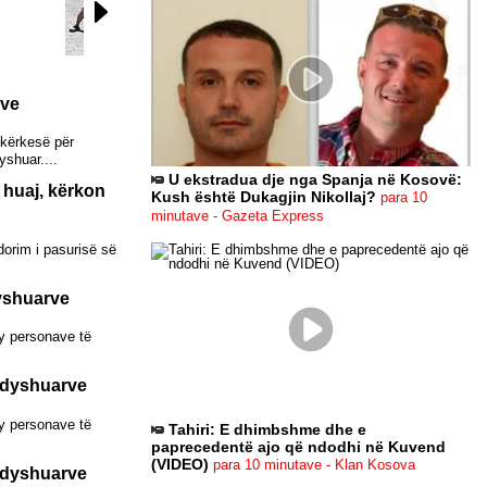
Zeri
Lajmi.net
rve
 kërkesë për
shuar....
U ekstradua dje nga Spanja në Kosovë:
 huaj, kërkon
Kush është Dukagjin Nikollaj?
para 10
minutave - Gazeta Express
dorim i pasurisë së
dyshuarve
dy personave të
ë dyshuarve
dy personave të
Tahiri: E dhimbshme dhe e
paprecedentë ajo që ndodhi në Kuvend
(VIDEO)
para 10 minutave - Klan Kosova
ë dyshuarve