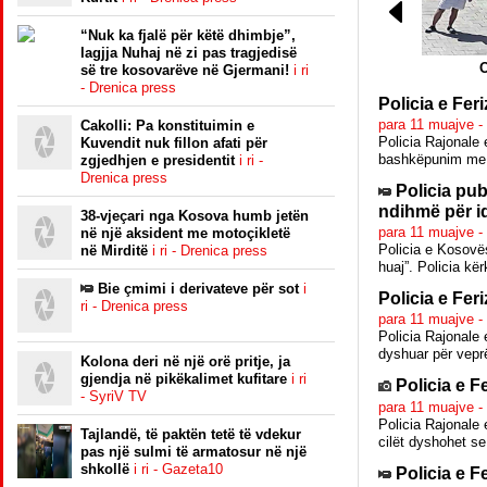
“Nuk ka fjalë për këtë dhimbje”,
lagjja Nuhaj në zi pas tragjedisë
O
së tre kosovarëve në Gjermani!
i ri
- Drenica press
Policia e Fer
para 11 muajve 
Cakolli: Pa konstituimin e
Policia Rajonale 
Kuvendit nuk fillon afati për
bashkëpunim me q
zgjedhjen e presidentit
i ri -
Drenica press
Policia pub
ndihmë për id
38-vjeçari nga Kosova humb jetën
para 11 muajve 
në një aksident me motoçikletë
Policia e Kosovës
në Mirditë
i ri - Drenica press
huaj”. Policia kë
Bie çmimi i derivateve për sot
i
Policia e Fer
ri - Drenica press
para 11 muajve -
Policia Rajonale 
dyshuar për veprë
Kolona deri në një orë pritje, ja
gjendja në pikëkalimet kufitare
i ri
Policia e F
- SyriV TV
para 11 muajve -
Policia Rajonale 
Tajlandë, të paktën tetë të vdekur
cilët dyshohet se
pas një sulmi të armatosur në një
shkollë
i ri - Gazeta10
Policia e F