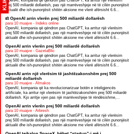
KLIK
OpenAI, kompania që qëndron pas ChatGPT, ka arritur një vlerësim
prej 500 miliardë dollarësh, pas një marrëveshjeje në të cilën punonjësit
aktualë dhe ish-punonjësit shitën aksione me vlerë afërsisht 6.6...
OpenAI arrin vlerën prej 500 miliardë dollarësh
para 10 muajve - Indeks online
OpenAI, kompania që qëndron pas ChatGPT, ka arritur një vlerësim
prej 500 miliardë dollarësh, pas një marrëveshjeje në të cilën punonjësit
aktualë dhe ish-punonjësit shitën aksione me vlerë afërsisht 6.6...
OpenAI arrin vlerën prej 500 miliardë dollarësh
para 10 muajve - GazetaBlic
OpenAI, kompania që qëndron pas ChatGPT, ka arritur një vlerësim
prej 500 miliardë dollarësh, pas një marrëveshjeje në të cilën punonjësit
aktualë dhe ish-punonjësit shitën aksione me vlerë afërsisht 6.6...
OpenAI arrin një vlerësim të jashtëzakonshëm prej 500
miliardë dollarësh
para 10 muajve - Almakos
OpenAI, kompania që ka revolucionarizuar botën e inteligjencës
artificiale, ka arritur një vlerësim të jashtëzakonshëm prej 500 miliardë
dollarësh. Kjo arritje vjen pas një marrëveshjeje të rëndësishme,...
OpenAI arrin vlerën prej 500 miliardë dollarësh
para 10 muajve - Arbresh
OpenAI, kompania që qëndron pas ChatGPT, ka arritur një vlerësim
prej 500 miliardë dollarësh, pas një marrëveshjeje në të cilën punonjësit
aktualë dhe ish-punonjësit shitën aksione me vlerë afërsisht 6.6...
OpenAI tejkalon SpaceX, bëhet “startup”-i më i