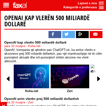
Lajmet e mia
Kategoritë e preferuara
OPENAI KAP VLERËN 500 MILIARDË
DOLLARË
OpenAI kap vlerën 500 miliardë dollarë
para 10 muajve - Koha.net
OpenAI, kompania që qëndron pas ChatGPT-së, ka arritur vlerën e
aksioneve prej 500 miliardë dollarësh, pas një marrëveshjeje në të cilën
punonjësit aktualë dhe ish-punonjësit shitën aksione me vlerë
afërsisht...
Indeks 
Koha.net
Zeri
OpenAI arrin vlerën prej 500 miliardë dollarësh
para 10 muajve - Zeri