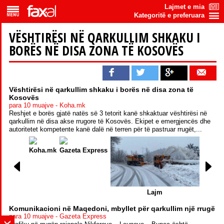
Lajmet e mia
Kategoritë e preferuara
VËSHTIRËSI NË QARKULLIM SHKAKU I
BORËS NË DISA ZONA TË KOSOVËS
Vështirësi në qarkullim shkaku i borës në disa zona të
Kosovës
para 10 muajve - Koha.mk
Reshjet e borës gjatë natës së 3 tetorit kanë shkaktuar vështirësi në
qarkullim në disa akse rrugore të Kosovës. Ekipet e emergjencës dhe
autoritetet kompetente kanë dalë në terren për të pastruar rrugët,...
Koha.mk
Gazeta Express
Lajm
Komunikacioni në Maqedoni, mbyllet për qarkullim një rrugë
para 10 muajve - Gazeta Express