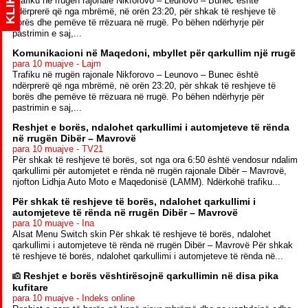
KLIK
Trafiku në rrugën rajonale Nikforovo – Leunovo – Bunec është
ndërprerë që nga mbrëmë, në orën 23:20, për shkak të reshjeve të
borës dhe pemëve të rrëzuara në rrugë. Po bëhen ndërhyrje për
pastrimin e saj,...
Komunikacioni në Maqedoni, mbyllet për qarkullim një rrugë
para 10 muajve - Lajm
Trafiku në rrugën rajonale Nikforovo – Leunovo – Bunec është
ndërprerë që nga mbrëmë, në orën 23:20, për shkak të reshjeve të
borës dhe pemëve të rrëzuara në rrugë. Po bëhen ndërhyrje për
pastrimin e saj,...
Reshjet e borës, ndalohet qarkullimi i automjeteve të rënda
në rrugën Dibër – Mavrovë
para 10 muajve - TV21
Për shkak të reshjeve të borës, sot nga ora 6:50 është vendosur ndalim
qarkullimi për automjetet e rënda në rrugën rajonale Dibër – Mavrovë,
njofton Lidhja Auto Moto e Maqedonisë (LAMM). Ndërkohë trafiku...
Për shkak të reshjeve të borës, ndalohet qarkullimi i
automjeteve të rënda në rrugën Dibër – Mavrovë
para 10 muajve - Ina
Alsat Menu Switch skin Për shkak të reshjeve të borës, ndalohet
qarkullimi i automjeteve të rënda në rrugën Dibër – Mavrovë Për shkak
të reshjeve të borës, ndalohet qarkullimi i automjeteve të rënda në...
Reshjet e borës vështirësojnë qarkullimin në disa pika
kufitare
para 10 muajve - Indeks online