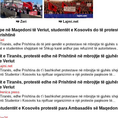
Zeri
Lajmi.net
pe në Maqedoni të Veriut, studentët e Kosovës do të protest
rishtinë
eri
Tiranës, edhe Prishtina do të jetë qendër e protestave në mbrojtje të gjuhës
at e studentëve shqiptarë në Shkup kanë ardhur pas refuzimit të autoriteteve..
 e Tiranës, protestë edhe në Prishtinë në mbrojtje të gjuh
 Veriut
ajmi.net
Tiranës, edhe Prishtina do t’i bashkohet protestave në mbrojtje të gjuhës sh
nti Studentor i Kosovës ka njoftuar organizimin e një proteste paqësore të...
 e Tiranës, protestë edhe në Prishtinë në mbrojtje të gjuh
 Veriut
Drenica press
Tiranës, edhe Prishtina do t’i bashkohet protestave në mbrojtje të gjuhës sh
nti Studentor i Kosovës ka njoftuar organizimin e një proteste paqësore të...
studentët e Kosovës protestë para Ambasadës së Maqedon
Top24