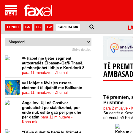
L
FUNDIT
GN
FB
TW
KARIERA.MK
Shiko
detajet
.
Hapet një tjetër segment i
autostradës Elbasan–Qafë Thanë,
TË PREMT
përshpejtohet lidhja e Korridorit 8
AMBASADË
para 11 minutave - Zhurnal
Lidhjet e lëvizjes ruse të
ekstremit të djathtë me Ballkanin
para 11 minutave - Zhurnal
Të premten, 
Prishtinë
Angellov: Uji në Gostivar
gradualisht po stabilizohet, por
para 2 muajve -
ende nuk është gati për pije dhe
Studentët e Koso
për gatim
para 11 minutave -
së Veriut në Pris
Koha.mk
Koha.mk
“BE-ja duhet të heqë kufizimet e