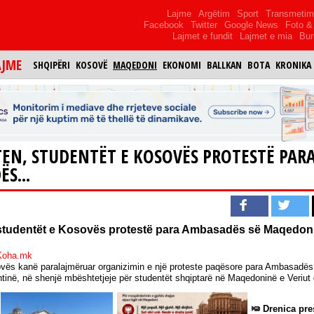
Lajme
Argëtim
Sport
Transmeti
Facebook
Twitter
Google News
Foto & 
Lajmet e fundit
Lajmet e mia
Bur
AJME
SHQIPËRI
KOSOVË
MAQEDONI
EKONOMI
BALLKAN
BOTA
KRONIKA
EN, STUDENTËT E KOSOVËS PROTESTË PAR
S...
studentët e Kosovës protestë para Ambasadës së Maqedon
 Koha.mk
vës kanë paralajmëruar organizimin e një proteste paqësore para Ambasadë
htinë, në shenjë mbështetjeje për studentët shqiptarë në Maqedoninë e Veriut 
Drenica pre