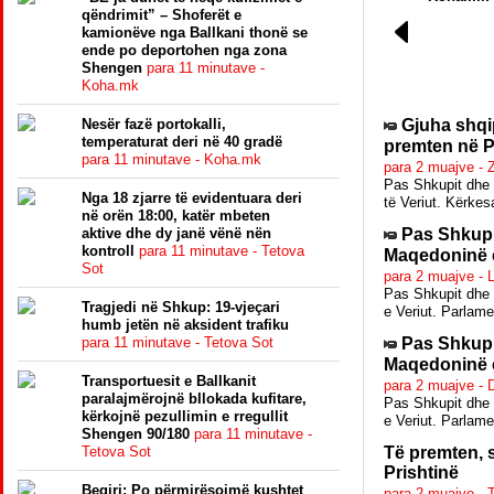
qëndrimit” – Shoferët e
kamionëve nga Ballkani thonë se
ende po deportohen nga zona
Shengen
para 11 minutave -
Koha.mk
Nesër fazë portokalli,
Gjuha shqi
temperaturat deri në 40 gradë
premten në P
para 11 minutave - Koha.mk
para 2 muajve - Z
Pas Shkupit dhe 
Nga 18 zjarre të evidentuara deri
të Veriut. Kërkes
në orën 18:00, katër mbeten
aktive dhe dy janë vënë nën
Pas Shkupit
kontroll
para 11 minutave - Tetova
Maqedoninë e
Sot
para 2 muajve - L
Pas Shkupit dhe 
Tragjedi në Shkup: 19-vjeçari
e Veriut. Parlame
humb jetën në aksident trafiku
para 11 minutave - Tetova Sot
Pas Shkupit
Maqedoninë e
Transportuesit e Ballkanit
para 2 muajve - 
paralajmërojnë bllokada kufitare,
Pas Shkupit dhe 
kërkojnë pezullimin e rregullit
e Veriut. Parlame
Shengen 90/180
para 11 minutave -
Tetova Sot
Të premten, 
Prishtinë
Beqiri: Po përmirësojmë kushtet
para 2 muajve - 