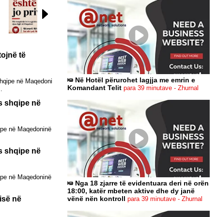
Top24
Lideri
Top Shqip
ojnë të
Në Hotël përurohet lagjja me emrin e
 shqipe në Maqedoni
Komandant Telit
para 39 minutave - Zhurnal
.
ës shqipe në
qipe në Maqedoninë
ës shqipe në
qipe në Maqedoninë
Nga 18 zjarre të evidentuara deri në orën
18:00, katër mbeten aktive dhe dy janë
isë në
vënë nën kontroll
para 39 minutave - Zhurnal