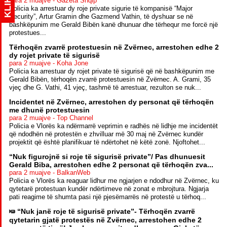
KLIK
para 2 muajve - Gazeta Shqip
Policia ka arrestuar dy roje private sigurie të kompanisë “Major
Security”, Artur Gramin dhe Gazmend Vathin, të dyshuar se në
bashkëpunim me Gerald Bibën kanë dhunuar dhe tërhequr me forcë një
protestues...
Tërhoqën zvarrë protestuesin në Zvërnec, arrestohen edhe 2
dy rojet private të sigurisë
para 2 muajve - Koha Jone
Policia ka arrestuar dy rojet private të sigurisë që në bashkëpunim me
Gerald Bibën, tërhoqën zvarrë protestuesin në Zvërnec. A. Grami, 35
vjeç dhe G. Vathi, 41 vjeç, tashmë të arrestuar, rezulton se nuk...
Incidentet në Zvërnec, arrestohen dy personat që tërhoqën
me dhunë protestuesin
para 2 muajve - Top Channel
Policia e Vlorës ka ndërmarrë veprimin e radhës në lidhje me incidentët
që ndodhën në protestën e zhvilluar më 30 maj në Zvërnec kundër
projektit që është planifikuar të ndërtohet në këtë zonë. Njoftohet...
“Nuk figurojnë si roje të sigurisë private”/ Pas dhunuesit
Gerald Biba, arrestohen edhe 2 personat që tërhoqën zva...
para 2 muajve - BalkanWeb
Policia e Vlorës ka reaguar lidhur me ngjarjen e ndodhur në Zvërnec, ku
qytetarë protestuan kundër ndërtimeve në zonat e mbrojtura. Ngjarja
pati reagime të shumta pasi një pjesëmarrës në protestë u tërhoq...
“Nuk janë roje të sigurisë private”- Tërhoqën zvarrë
qytetarin gjatë protestës në Zvërnec, arrestohen edhe 2