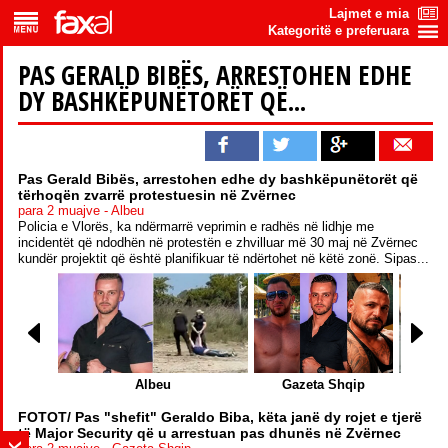
Lajmet e mia
Kategoritë e preferuara
PAS GERALD BIBËS, ARRESTOHEN EDHE
DY BASHKËPUNËTORËT QË...
Pas Gerald Bibës, arrestohen edhe dy bashkëpunëtorët që
tërhoqën zvarrë protestuesin në Zvërnec
para 2 muajve - Albeu
Policia e Vlorës, ka ndërmarrë veprimin e radhës në lidhje me
incidentët që ndodhën në protestën e zhvilluar më 30 maj në Zvërnec
kundër projektit që është planifikuar të ndërtohet në këtë zonë. Sipas...
Albeu
Gazeta Shqip
FOTOT/ Pas "shefit" Geraldo Biba, këta janë dy rojet e tjerë
të Major Security që u arrestuan pas dhunës në Zvërnec