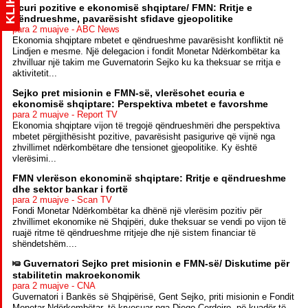
KLIK
Ecuri pozitive e ekonomisë shqiptare/ FMN: Rritje e
qëndrueshme, pavarësisht sfidave gjeopolitike
para 2 muajve - ABC News
Ekonomia shqiptare mbetet e qëndrueshme pavarësisht konfliktit në
Lindjen e mesme. Një delegacion i fondit Monetar Ndërkombëtar ka
zhvilluar një takim me Guvernatorin Sejko ku ka theksuar se rritja e
aktivitetit...
Sejko pret misionin e FMN-së, vlerësohet ecuria e
ekonomisë shqiptare: Perspektiva mbetet e favorshme
para 2 muajve - Report TV
Ekonomia shqiptare vijon të tregojë qëndrueshmëri dhe perspektiva
mbetet përgjithësisht pozitive, pavarësisht pasigurive që vijnë nga
zhvillimet ndërkombëtare dhe tensionet gjeopolitike. Ky është
vlerësimi...
FMN vlerëson ekonominë shqiptare: Rritje e qëndrueshme
dhe sektor bankar i fortë
para 2 muajve - Scan TV
Fondi Monetar Ndërkombëtar ka dhënë një vlerësim pozitiv për
zhvillimet ekonomike në Shqipëri, duke theksuar se vendi po vijon të
ruajë ritme të qëndrueshme rritjeje dhe një sistem financiar të
shëndetshëm....
Guvernatori Sejko pret misionin e FMN-së/ Diskutime për
stabilitetin makroekonomik
para 2 muajve - CNA
Guvernatori i Bankës së Shqipërisë, Gent Sejko, priti misionin e Fondit
Monetar Ndërkombëtar, të kryesuar nga Diego Cerdeiro, në kuadër të