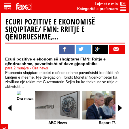
Lajmet e mia
Kategoritë e preferuara
ECURI POZITIVE E EKONOMISË
SHQIPTARE/ FMN: RRITJE E
QËNDRUESHME,...
Ecuri pozitive e ekonomisë shqiptare/ FMN: Rritje e
qëndrueshme, pavarësisht sfidave gjeopolitike
para 2 muajve - Ora news
Ekonomia shqiptare mbetet e qëndrueshme pavarësisht konfliktit në
Lindjen e mesme. Një delegacion i fondit Monetar Ndërkombëtar ka
zhvilluar një takim me Guvernatorin Sejko ku ka theksuar se rritja e
aktivitetit...
Ora news
ABC News
Report TV