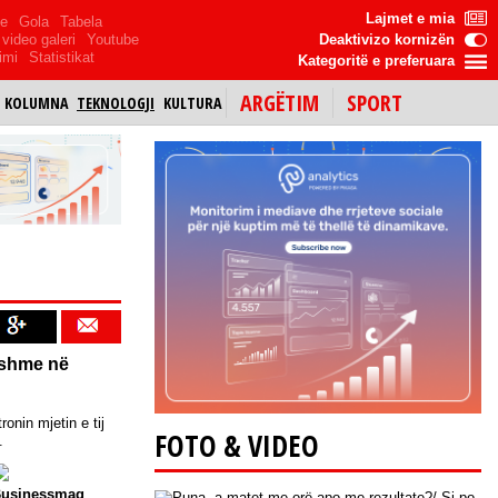
Lajmet e mia
me
Gola
Tabela
video galeri
Youtube
Deaktivizo kornizën
imi
Statistikat
Kategoritë e preferuara
ARGËTIM
SPORT
KOLUMNA
TEKNOLOGJI
KULTURA
amshme në
ronin mjetin e tij
FOTO & VIDEO
.
Ekonomia Online
Businessmag