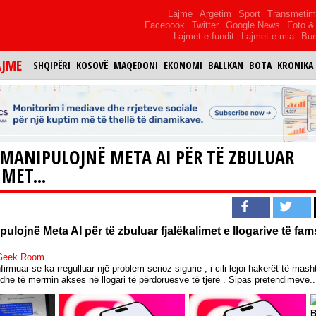
Lajme
Argëtim
Sport
Transmeti
Facebook
Twitter
Google News
Foto & 
Lajmet e fundit
Lajmet e mia
Bur
AJME
SHQIPËRI
KOSOVË
MAQEDONI
EKONOMI
BALLKAN
BOTA
KRONIKA
MANIPULOJNË META AI PËR TË ZBULUAR
MET...
ulojnë Meta AI për të zbuluar fjalëkalimet e llogarive të f
 Geek Room
rmuar se ka rregulluar një problem serioz sigurie , i cili lejoi hakerët të masht
 dhe të merrnin akses në llogari të përdoruesve të tjerë . Sipas pretendimeve..