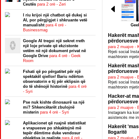
Ceutës
para 2 orë - Zeri
I riu krijoi një chatbot që dukej si
AI, por përgjigjet i shkruante vetë
manualisht
para 4 orë -
Gee
Businessmag
Hakerët masht
përdoruesve
Google AI tregoi një sekret rreth
një loje private që ekzistonte
para 2 muajve - 
vetëm në një dokument privat në
Rrjeti social Ins
Google Drive
para 4 orë - Geek
mashtronin mjetin 
Room
Hakerët masht
përdoruesve
Fshati që po përgatitet për një
spektakël qiellor/ Bariu ndërton
para 2 muajve - 
observatorin e tij për eklipsin që
Rrjeti social Ins
do të shënojë historinë
para 4 orë
mashtronin mjetin 
- Syri
Hacker-at mas
përdoruesve
Pse nuk kishte dinosaurë sa një
mi? Shkencëtarët zbulojnë
para 2 muajve -
misterin
para 4 orë - Syri
Instagram ka konf
asistencës me inte
Aplikacionet që ruajnë statistikat
Hakerët ‘mash
e vrapuesve po shkaktojnë më
llogaritë
tepër dëmtime duke vendosur
objektiva jo realiste
para 4 orë -
para 2 muajve - 