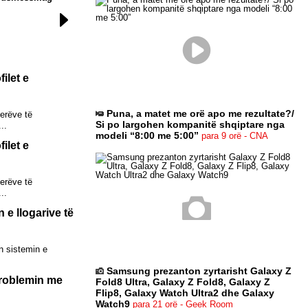
Zeri
ilet e
Puna, a matet me orë apo me rezultate?/
kerëve të
Si po largohen kompanitë shqiptare nga
..
modeli “8:00 me 5:00”
para 9 orë - CNA
ilet e
kerëve të
..
 e llogarive të
n sistemin e
Samsung prezanton zyrtarisht Galaxy Z
problemin me
Fold8 Ultra, Galaxy Z Fold8, Galaxy Z
Flip8, Galaxy Watch Ultra2 dhe Galaxy
Watch9
para 21 orë - Geek Room