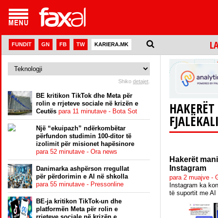
L
FUNDIT
GN
FB
TW
KARIERA.MK
Shiko
detajet
.
BE kritikon TikTok dhe Meta për
rolin e rrjeteve sociale në krizën e
HAKERËT 
Ceutës
para 11 minutave - Bota Sot
FJALËKALI
Një “ekuipazh” ndërkombëtar
përfundon studimin 100-ditor të
izolimit për misionet hapësinore
para 52 minutave - Ora news
Hakerët manip
Instagram
Danimarka ashpërson rregullat
për përdorimin e Al në shkolla
para 2 muajve -
para 55 minutave - Pressonline
Instagram ka konfi
të suportit me AI
BE-ja kritikon TikTok-un dhe
platformën Meta për rolin e
rrjeteve sociale në krizën e