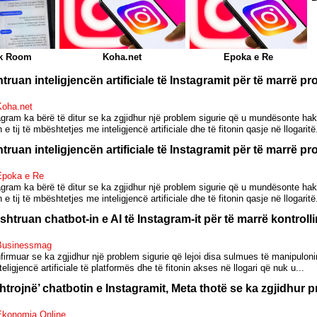
k Room
Koha.net
Epoka e Re
ruan inteligjencën artificiale të Instagramit për të marrë prof
Koha.net
tagram ka bërë të ditur se ka zgjidhur një problem sigurie që u mundësonte ha
e tij të mbështetjes me inteligjencë artificiale dhe të fitonin qasje në llogaritë.
ruan inteligjencën artificiale të Instagramit për të marrë prof
Epoka e Re
tagram ka bërë të ditur se ka zgjidhur një problem sigurie që u mundësonte ha
e tij të mbështetjes me inteligjencë artificiale dhe të fitonin qasje në llogaritë.
htruan chatbot-in e AI të Instagram-it për të marrë kontrollin
 Businessmag
irmuar se ka zgjidhur një problem sigurie që lejoi disa sulmues të manipuloni
ligjencë artificiale të platformës dhe të fitonin akses në llogari që nuk u...
trojnë’ chatbotin e Instagramit, Meta thotë se ka zgjidhur 
Ekonomia Online