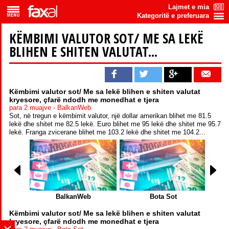
Lajmet e mia
Kategoritë e preferuara
KËMBIMI VALUTOR SOT/ ME SA LEKË
BLIHEN E SHITEN VALUTAT...
Këmbimi valutor sot/ Me sa lekë blihen e shiten valutat
kryesore, çfarë ndodh me monedhat e tjera
para 2 muajve - BalkanWeb
Sot, në tregun e këmbimit valutor, një dollar amerikan blihet me 81.5
lekë dhe shitet me 82.5 lekë. Euro blihet me 95 lekë dhe shitet me 95.7
lekë. Franga zvicerane blihet me 103.2 lekë dhe shitet me 104.2...
Ora n
BalkanWeb
Bota Sot
Këmbimi valutor sot/ Me sa lekë blihen e shiten valutat
kryesore, çfarë ndodh me monedhat e tjera