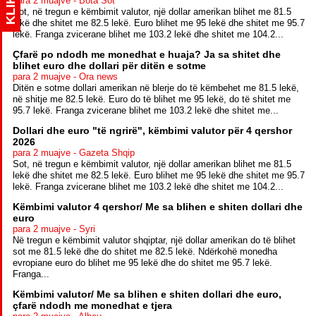
KLIK
para 2 muajve - Bota Sot
Sot, në tregun e këmbimit valutor, një dollar amerikan blihet me 81.5
lekë dhe shitet me 82.5 lekë. Euro blihet me 95 lekë dhe shitet me 95.7
lekë. Franga zvicerane blihet me 103.2 lekë dhe shitet me 104.2...
Çfarë po ndodh me monedhat e huaja? Ja sa shitet dhe
blihet euro dhe dollari për ditën e sotme
para 2 muajve - Ora news
Ditën e sotme dollari amerikan në blerje do të këmbehet me 81.5 lekë,
në shitje me 82.5 lekë. Euro do të blihet me 95 lekë, do të shitet me
95.7 lekë. Franga zvicerane blihet me 103.2 lekë dhe shitet me...
Dollari dhe euro "të ngrirë", këmbimi valutor për 4 qershor
2026
para 2 muajve - Gazeta Shqip
Sot, në tregun e këmbimit valutor, një dollar amerikan blihet me 81.5
lekë dhe shitet me 82.5 lekë. Euro blihet me 95 lekë dhe shitet me 95.7
lekë. Franga zvicerane blihet me 103.2 lekë dhe shitet me 104.2...
Këmbimi valutor 4 qershor/ Me sa blihen e shiten dollari dhe
euro
para 2 muajve - Syri
Në tregun e këmbimit valutor shqiptar, një dollar amerikan do të blihet
sot me 81.5 lekë dhe do shitet me 82.5 lekë. Ndërkohë monedha
evropiane euro do blihet me 95 lekë dhe do shitet me 95.7 lekë.
Franga...
Këmbimi valutor/ Me sa blihen e shiten dollari dhe euro,
çfarë ndodh me monedhat e tjera