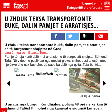
Lajmet e mia
Kategoritë e preferuara
U ZHDUK TEKSA TRANSPORTONTE
BUKË, DALIN PAMJET E ARRATISJES...
U zhduk teksa transportonte bukë, dalin pamjet e arratisjes
së të burgosurit shqiptar në Greqi
para 2 muajve - Gazeta Tema
Pamje të reja kanë dalë mbi arratisjen e të burgosurit shqiptar Edmond
Tafa. Në videon e publikuar nga mediat greke, shihet sesi ai ecën mes
njerëzve dhe nuk kuptohet që sapo ka dalë nga qelia. Tafa është...
BalkanWeb
Gazeta Tema
Pamfleti
JOQ Albania
U arratis nga burgu i Koridhialos, policia 48 orë në kërkim të
Edmond Tafës! Filmohet nga kamerat e sigurisë kur ecën