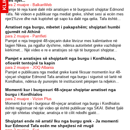
KLIK
mes njer...
para 2 muajve - BalkanWeb
Pamje të reja kanë dalë mbi arratisjen e të burgosurit shqiptar Edmond
Tafa. Në videon e publikuar nga mediat greke, shihet sesi ai ecën mes
njer1%zve dhe nuk kuptohet që sapo ka dalë nga qelia. Tafa është...
Arratiset nga burgu, mbetet i pakapshëm; shqiptari humbi
gjurmët në Athinë
para 2 muajve - Pamfleti
Pamjet e reja tregojnë 48-vjeçarin duke lëvizur mes kalimtarëve në
lagjen Nikea, pa ngjallur dyshime, ndërsa autoritetet greke vazhdojnë
kërkimet... Një video e re e arratisjes së një të burgosuri shqiptar...
Pamjet e arratisjes së shqiptarit nga burgu i Kordhialos,
oficerët tentojnë ta kapin
para 2 muajve - JOQ Albania
Pamjet e publikuara nga mediat greke kanë fiksuar momentin kur 48-
vjeçari shqiptar Edmond Tafa arratiset nga burgu i sigurisë së lartë në
Koridhalos, ndërsa dy punonjës të institucionit përpiqen ta ndjekin...
Momenti kur i burgosuri 48-vjeçar shqiptar arratiset nga
burgu i Kordhialos
para 2 muajve - Vizion Plus
Momenti kur një i burgosur 48-vjeçar arratiset nga burgu i Kordhialos
është regjistruar në një video që është publikuar nga SKAI. Bëhet fjalë
për një shtetas shqiptar, arratisja e të cilit ndodhi gjatë...
Shqiptari ende në arrati/ Iku nga burgu grek - Ja momenti
kur Edmond Tafa ecën me shpejtesi në rrugë