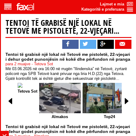
Lajmet e mia
Kategoritë e preferuara
TENTOI TË GRABISË NJË LOKAL NË
TETOVË ME PISTOLETË, 22-VJEÇARI...
Tentoi të grabisë një lokal në Tetovë me pistoletë, 22-vjeçari
i dehur godet punonjësin në kokë dhe përfundon në pranga
para 2 muajve - Tetova Sot
Më 03.06.2026 në ora 16:00 në rrugën “Ilindenska” në Tetovë, zyrtarë
policorë nga SPB Tetovë kanë privuar nga liria H.D.(22) nga Tetova.
Gjatë kontrollit tek ai është gjetur dhe sekuestruar një pistoletë...
Tetova Sot
Almakos
Top24
Tentoi të grabisë një lokal në Tetovë me pistoletë, 22-vjeçari
i dehur godet punonjësin në kokë dhe përfundon në pranga