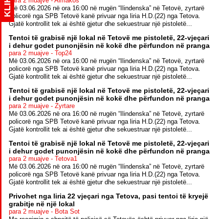
KLIK
para 2 muajve - Almakos
Më 03.06.2026 në ora 16:00 në rrugën “Ilindenska” në Tetovë, zyrtarë
policorë nga SPB Tetovë kanë privuar nga liria H.D.(22) nga Tetova.
Gjatë kontrollit tek ai është gjetur dhe sekuestruar një pistoletë...
Tentoi të grabisë një lokal në Tetovë me pistoletë, 22-vjeçari
i dehur godet punonjësin në kokë dhe përfundon në pranga
para 2 muajve - Top24
Më 03.06.2026 në ora 16:00 në rrugën “Ilindenska” në Tetovë, zyrtarë
policorë nga SPB Tetovë kanë privuar nga liria H.D.(22) nga Tetova.
Gjatë kontrollit tek ai është gjetur dhe sekuestruar një pistoletë...
Tentoi të grabisë një lokal në Tetovë me pistoletë, 22-vjeçari
i dehur godet punonjësin në kokë dhe përfundon në pranga
para 2 muajve - Zyrtare
Më 03.06.2026 në ora 16:00 në rrugën “Ilindenska” në Tetovë, zyrtarë
policorë nga SPB Tetovë kanë privuar nga liria H.D.(22) nga Tetova.
Gjatë kontrollit tek ai është gjetur dhe sekuestruar një pistoletë...
Tentoi të grabisë një lokal në Tetovë me pistoletë, 22-vjeçari
i dehur godet punonjësin në kokë dhe përfundon në pranga
para 2 muajve - Tetova1
Më 03.06.2026 në ora 16:00 në rrugën “Ilindenska” në Tetovë, zyrtarë
policorë nga SPB Tetovë kanë privuar nga liria H.D.(22) nga Tetova.
Gjatë kontrollit tek ai është gjetur dhe sekuestruar një pistoletë...
Privohet nga liria 22 vjeçari nga Tetova, pasi tentoi të kryejë
grabitje në një lokal
para 2 muajve - Bota Sot