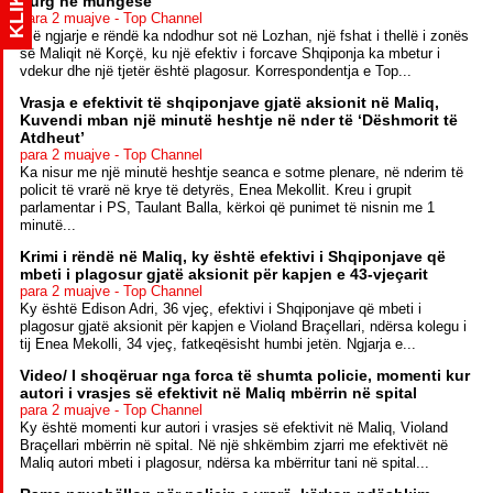
KLIK
burg në mungesë
para 2 muajve - Top Channel
Një ngjarje e rëndë ka ndodhur sot në Lozhan, një fshat i thellë i zonës
së Maliqit në Korçë, ku një efektiv i forcave Shqiponja ka mbetur i
vdekur dhe një tjetër është plagosur. Korrespondentja e Top...
Vrasja e efektivit të shqiponjave gjatë aksionit në Maliq,
Kuvendi mban një minutë heshtje në nder të ‘Dëshmorit të
Atdheut’
para 2 muajve - Top Channel
Ka nisur me një minutë heshtje seanca e sotme plenare, në nderim të
policit të vrarë në krye të detyrës, Enea Mekollit. Kreu i grupit
parlamentar i PS, Taulant Balla, kërkoi që punimet të nisnin me 1
minutë...
Krimi i rëndë në Maliq, ky është efektivi i Shqiponjave që
mbeti i plagosur gjatë aksionit për kapjen e 43-vjeçarit
para 2 muajve - Top Channel
Ky është Edison Adri, 36 vjeç, efektivi i Shqiponjave që mbeti i
plagosur gjatë aksionit për kapjen e Violand Braçellari, ndërsa kolegu i
tij Enea Mekolli, 34 vjeç, fatkeqësisht humbi jetën. Ngjarja e...
Video/ I shoqëruar nga forca të shumta policie, momenti kur
autori i vrasjes së efektivit në Maliq mbërrin në spital
para 2 muajve - Top Channel
Ky është momenti kur autori i vrasjes së efektivit në Maliq, Violand
Braçellari mbërrin në spital. Në një shkëmbim zjarri me efektivët në
Maliq autori mbeti i plagosur, ndërsa ka mbërritur tani në spital...