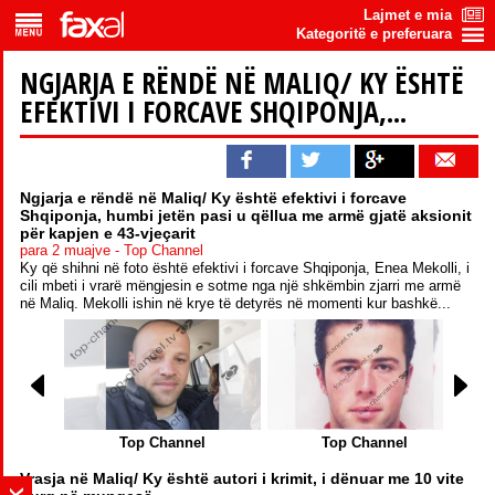
Lajmet e mia
Kategoritë e preferuara
NGJARJA E RËNDË NË MALIQ/ KY ËSHTË
EFEKTIVI I FORCAVE SHQIPONJA,...
Ngjarja e rëndë në Maliq/ Ky është efektivi i forcave
Shqiponja, humbi jetën pasi u qëllua me armë gjatë aksionit
për kapjen e 43-vjeçarit
para 2 muajve - Top Channel
Ky që shihni në foto është efektivi i forcave Shqiponja, Enea Mekolli, i
cili mbeti i vrarë mëngjesin e sotme nga një shkëmbin zjarri me armë
në Maliq. Mekolli ishin në krye të detyrës në momenti kur bashkë...
Top Channel
Top Channel
Vrasja në Maliq/ Ky është autori i krimit, i dënuar me 10 vite