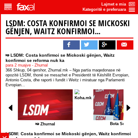
Lajmet e mia
Kategoritë e preferuara
LSDM: COSTA KONFIRMOI SE MICKOSKI
GËNJEN, WAITZ KONFIRMOI...
LSDM: Costa konfirmoi se Mickoski gënjen, Waitz
konfirmoi se reforma nuk ka
para 2 muajve - Zhurnal
366 Shkup, 04 qershor, Zhurnal.mk – Nga partia maqedonase në
opozitë LSDM, thonë se mesazhet e Presidentit të Këshillit Evropian,
Antonio Costa, dhe raporti i fundit i Weitz i miratuar nga Parlamenti
Evropian...
Koha.mk
Bota Sot
Zhurnal
LSDM: Costa konfirmoi se Mickoski gënjen, Waitz konfirmoi