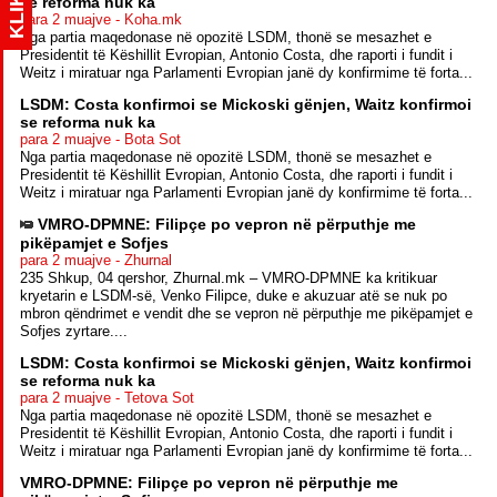
KLIK
se reforma nuk ka
para 2 muajve - Koha.mk
Nga partia maqedonase në opozitë LSDM, thonë se mesazhet e
Presidentit të Këshillit Evropian, Antonio Costa, dhe raporti i fundit i
Weitz i miratuar nga Parlamenti Evropian janë dy konfirmime të forta...
LSDM: Costa konfirmoi se Mickoski gënjen, Waitz konfirmoi
se reforma nuk ka
para 2 muajve - Bota Sot
Nga partia maqedonase në opozitë LSDM, thonë se mesazhet e
Presidentit të Këshillit Evropian, Antonio Costa, dhe raporti i fundit i
Weitz i miratuar nga Parlamenti Evropian janë dy konfirmime të forta...
VMRO-DPMNE: Filipçe po vepron në përputhje me
pikëpamjet e Sofjes
para 2 muajve - Zhurnal
235 Shkup, 04 qershor, Zhurnal.mk – VMRO-DPMNE ka kritikuar
kryetarin e LSDM-së, Venko Filipce, duke e akuzuar atë se nuk po
mbron qëndrimet e vendit dhe se vepron në përputhje me pikëpamjet e
Sofjes zyrtare....
LSDM: Costa konfirmoi se Mickoski gënjen, Waitz konfirmoi
se reforma nuk ka
para 2 muajve - Tetova Sot
Nga partia maqedonase në opozitë LSDM, thonë se mesazhet e
Presidentit të Këshillit Evropian, Antonio Costa, dhe raporti i fundit i
Weitz i miratuar nga Parlamenti Evropian janë dy konfirmime të forta...
VMRO-DPMNE: Filipçe po vepron në përputhje me