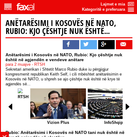
Lajmet e mia
Kategoritë e preferuara
ANËTARËSIMI I KOSOVËS NË NATO,
RUBIO: KJO ÇËSHTJE NUK ËSHTË...
Anëtarësimi i Kosovës në NATO, Rubio: Kjo çështje nuk
është në agjendën e vendeve anëtare
para 2 muajve - RTSH
Sekretari amerikan i Shtetit Marco Rubio duke iu përgjigjur
kongresmenit republikan Keith Self, i cili mbështet anëtarësimin e
Kosovës në NATO, u shpreh se ajo çështje nuk është në krye të
agjendës së...
RTSH
Vizion Plus
InfoShqip
Rubio: Anëtarësimi i Kosovës në NATO tani nuk është në