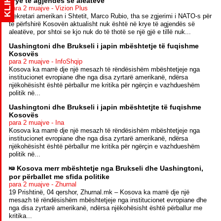
KLIK
krye të agjendës së aleatëve
para 2 muajve - Vizion Plus
Sekretari amerikan i Shtetit, Marco Rubio, tha se zgjerimi i NATO-s për
të përfshirë Kosovën aktualisht nuk është në krye të agjendës së
aleatëve, por shtoi se kjo nuk do të thotë se një gjë e tillë nuk...
Uashingtoni dhe Brukseli i japin mbështetje të fuqishme
Kosovës
para 2 muajve - InfoShqip
Kosova ka marrë dje një mesazh të rëndësishëm mbështetjeje nga
institucionet evropiane dhe nga disa zyrtarë amerikanë, ndërsa
njëkohësisht është përballur me kritika për ngërçin e vazhdueshëm
politik në...
Uashingtoni dhe Brukseli i japin mbështetjte të fuqishme
Kosovës
para 2 muajve - Ina
Kosova ka marrë dje një mesazh të rëndësishëm mbështetjeje nga
institucionet evropiane dhe nga disa zyrtarë amerikanë, ndërsa
njëkohësisht është përballur me kritika për ngërçin e vazhdueshëm
politik në...
Kosova merr mbështetje nga Brukseli dhe Uashingtoni,
por përballet me sfida politike
para 2 muajve - Zhurnal
19 Prishtinë, 04 qershor, Zhurnal.mk – Kosova ka marrë dje një
mesazh të rëndësishëm mbështetjeje nga institucionet evropiane dhe
nga disa zyrtarë amerikanë, ndërsa njëkohësisht është përballur me
kritika...