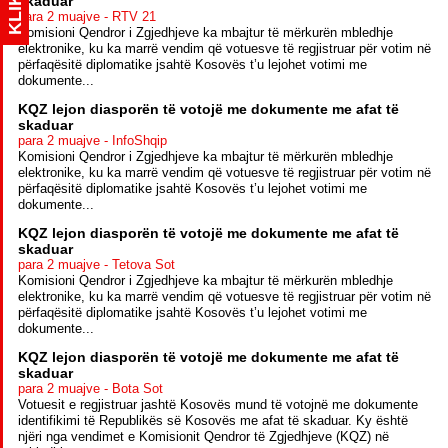
KLIK
skaduar
para 2 muajve - RTV 21
Komisioni Qendror i Zgjedhjeve ka mbajtur të mërkurën mbledhje
elektronike, ku ka marrë vendim që votuesve të regjistruar për votim në
përfaqësitë diplomatike jsahtë Kosovës t’u lejohet votimi me
dokumente...
KQZ lejon diasporën të votojë me dokumente me afat të
skaduar
para 2 muajve - InfoShqip
Komisioni Qendror i Zgjedhjeve ka mbajtur të mërkurën mbledhje
elektronike, ku ka marrë vendim që votuesve të regjistruar për votim në
përfaqësitë diplomatike jsahtë Kosovës t’u lejohet votimi me
dokumente...
KQZ lejon diasporën të votojë me dokumente me afat të
skaduar
para 2 muajve - Tetova Sot
Komisioni Qendror i Zgjedhjeve ka mbajtur të mërkurën mbledhje
elektronike, ku ka marrë vendim që votuesve të regjistruar për votim në
përfaqësitë diplomatike jsahtë Kosovës t’u lejohet votimi me
dokumente...
KQZ lejon diasporën të votojë me dokumente me afat të
skaduar
para 2 muajve - Bota Sot
Votuesit e regjistruar jashtë Kosovës mund të votojnë me dokumente
identifikimi të Republikës së Kosovës me afat të skaduar. Ky është
njëri nga vendimet e Komisionit Qendror të Zgjedhjeve (KQZ) në