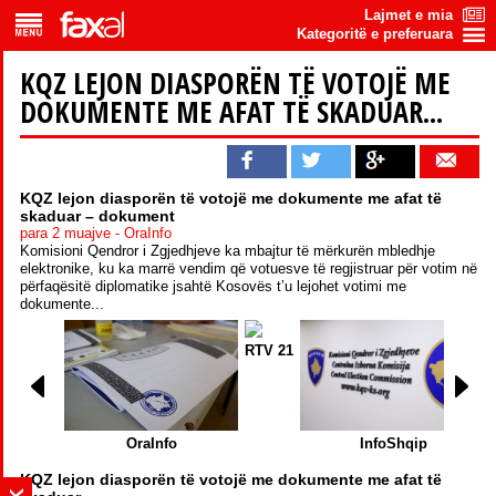
Lajmet e mia
Kategoritë e preferuara
KQZ LEJON DIASPORËN TË VOTOJË ME
DOKUMENTE ME AFAT TË SKADUAR...
KQZ lejon diasporën të votojë me dokumente me afat të
skaduar – dokument
para 2 muajve - OraInfo
Komisioni Qendror i Zgjedhjeve ka mbajtur të mërkurën mbledhje
elektronike, ku ka marrë vendim që votuesve të regjistruar për votim në
përfaqësitë diplomatike jsahtë Kosovës t’u lejohet votimi me
dokumente...
RTV 21
OraInfo
InfoShqip
KQZ lejon diasporën të votojë me dokumente me afat të