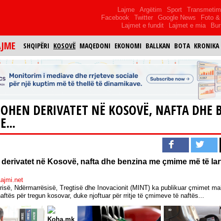
Lajme
Argëtim
Sport
Transmeti
Facebook
Twitter
Google News
Foto & 
Lajmet e fundit
Lajmet e mia
Bur
AJME
SHQIPËRI
KOSOVË
MAQEDONI
EKONOMI
BALLKAN
BOTA
KRONIKA
OHEN DERIVATET NË KOSOVË, NAFTA DHE 
...
derivatet në Kosovë, nafta dhe benzina me çmime më të lart
ajmi.net
trisë, Ndërmarrësisë, Tregtisë dhe Inovacionit (MINT) ka publikuar çmimet ma
naftës për tregun kosovar, duke njoftuar për rritje të çmimeve të naftës...
Koha.mk