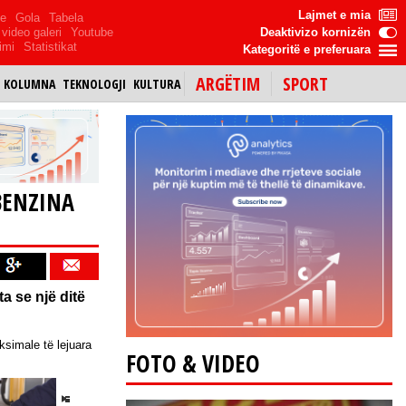
Lajmet e mia
me
Gola
Tabela
video galeri
Youtube
Deaktivizo kornizën
imi
Statistikat
Kategoritë e preferuara
ARGËTIM
SPORT
KOLUMNA
TEKNOLOGJI
KULTURA
BENZINA
a se një ditë
ksimale të lejuara
FOTO & VIDEO
SyriV TV
Gazeta Enigma