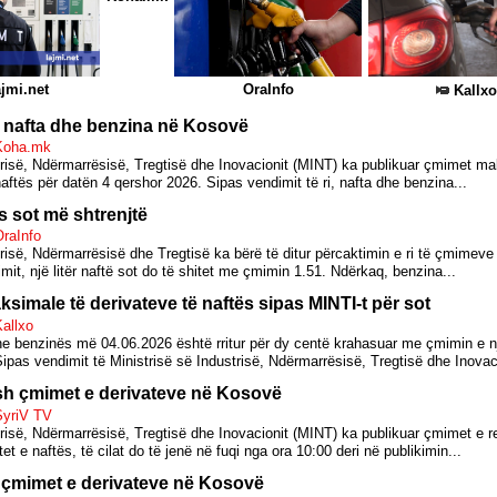
jmi.net
OraInfo
Kallx
 nafta dhe benzina në Kosovë
 Koha.mk
trisë, Ndërmarrësisë, Tregtisë dhe Inovacionit (MINT) ka publikuar çmimet ma
naftës për datën 4 qershor 2026. Sipas vendimit të ri, nafta dhe benzina...
s sot më shtrenjtë
OraInfo
trisë, Ndërmarrësisë dhe Tregtisë ka bërë të ditur përcaktimin e ri të çmimeve
imit, një litër naftë sot do të shitet me çmimin 1.51. Ndërkaq, benzina...
imale të derivateve të naftës sipas MINTI-t për sot
Kallxo
he benzinës më 04.06.2026 është rritur për dy centë krahasuar me çmimin e n
pas vendimit të Ministrisë së Industrisë, Ndërmarrësisë, Tregtisë dhe Inovaci
ish çmimet e derivateve në Kosovë
SyriV TV
trisë, Ndërmarrësisë, Tregtisë dhe Inovacionit (MINT) ka publikuar çmimet e 
tet e naftës, të cilat do të jenë në fuqi nga ora 10:00 deri në publikimin...
h çmimet e derivateve në Kosovë