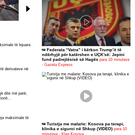
Bota Sot
o
ksimale të lejuara
Federata “Vatra” i kërkon Trump’it të
ndërhyjë për katërshen e UÇK’së: Jepini
fund padrejtësisë së Hagës
para 10 minutave
- Gazeta Express
 të derivateve në
jë dite më parë,
onit...
reja maksimale të
Turistja me malarie: Kosova pa terapi,
klinika e siguroi në Shkup (VIDEO)
para 10
minutave - Klan Kosova