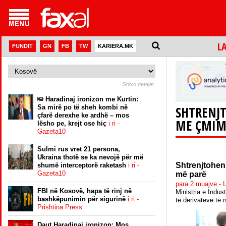
L
FUNDIT
GN
FB
TW
KARIERA.MK
Shiko
detajet
.
Haradinaj ironizon me Kurtin:
Sa mirë po të sheh kombi në
SHTRENJT
çfarë derexhe ke ardhë – mos
ME ÇMIME
lësho pe, krejt ose hiç
i ri -
Gazeta10
Sulmi rus vret 21 persona,
Ukraina thotë se ka nevojë për më
Shtrenjtohen 
shumë interceptorë raketash
i ri -
Gazeta10
më parë
para 2 muajve - L
FBI në Kosovë, hapa të rinj në
Ministria e Indus
bashkëpunimin për sigurinë
i ri -
të derivateve të 
Prishtina Press
Daut Haradinaj ironizon: Mos