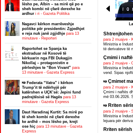
lësho pe, Albin – sa mirë që po e
sheh kombi në çfarë derexhe ke
ardhur
i ri - Gazeta Politika
Nagavci kërkon marrëveshje
La
politike për presidentin: Zgjedhjet
e reja nuk janë zgjidhje
para 13
Shtrenjtohen
minutave - Reporteri
para 2 muajve -
Ministria e Indus
Raportohet se Spanja ka
të derivateve të 
ekstraduar në Kosovë të
Çmimi i naftë
kërkuarin nga FBI Dukagjin
Nikollaj – protagonistin e
para 2 muajve - 
përleshjes te “Bon Vivant”
para
Ministria e Indus
13 minutave - Gazeta Express
vend. Sipas njoft
Çmimet maks
Federata “Vatra” i kërkon
para 2 muajve - 
Trump’it të ndërhyjë për
Çmimi i naftës d
katërshen e UÇK’së: Jepini fund
më 03.06.2026. Si
padrejtësisë së Hagës
para 13
minutave - Gazeta Express
Rriten sër
para 2 muajve - 
Daut Haradinaj Kurtit: Sa mirë po
Ministria e Indus
të sheh kombi në çfarë derexhe
lejuara për deriva
ke ardhë – mos lësho pe, krejt
ose hiç
para 13 minutave - Gazeta
Rriten sëris
Express