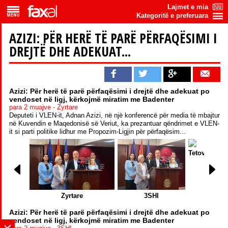
Lajmet e mia
Kategoritë e preferuara
AZIZI: PËR HERË TË PARË PËRFAQËSIMI I
DREJTË DHE ADEKUAT...
Azizi: Për herë të parë përfaqësimi i drejtë dhe adekuat po
vendoset në ligj, kërkojmë miratim me Badenter
para 2 muajve - Zyrtare
Deputeti i VLEN-it, Adnan Azizi, në një konferencë për media të mbajtur
në Kuvendin e Maqedonisë së Veriut, ka prezantuar qëndrimet e VLEN-
it si parti politike lidhur me Propozim-Ligjin për përfaqësim...
Tetova1
Ope
Zyrtare
3SHI
Azizi: Për herë të parë përfaqësimi i drejtë dhe adekuat po
vendoset në ligj, kërkojmë miratim me Badenter