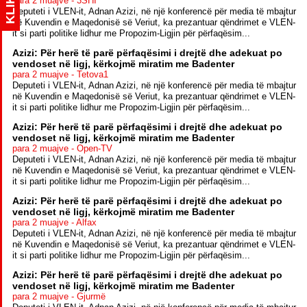
KLIK
para 2 muajve - 3SHI
Deputeti i VLEN-it, Adnan Azizi, në një konferencë për media të mbajtur
në Kuvendin e Maqedonisë së Veriut, ka prezantuar qëndrimet e VLEN-
it si parti politike lidhur me Propozim-Ligjin për përfaqësim...
Azizi: Për herë të parë përfaqësimi i drejtë dhe adekuat po
vendoset në ligj, kërkojmë miratim me Badenter
para 2 muajve - Tetova1
Deputeti i VLEN-it, Adnan Azizi, në një konferencë për media të mbajtur
në Kuvendin e Maqedonisë së Veriut, ka prezantuar qëndrimet e VLEN-
it si parti politike lidhur me Propozim-Ligjin për përfaqësim...
Azizi: Për herë të parë përfaqësimi i drejtë dhe adekuat po
vendoset në ligj, kërkojmë miratim me Badenter
para 2 muajve - Open-TV
Deputeti i VLEN-it, Adnan Azizi, në një konferencë për media të mbajtur
në Kuvendin e Maqedonisë së Veriut, ka prezantuar qëndrimet e VLEN-
it si parti politike lidhur me Propozim-Ligjin për përfaqësim...
Azizi: Për herë të parë përfaqësimi i drejtë dhe adekuat po
vendoset në ligj, kërkojmë miratim me Badenter
para 2 muajve - Alfax
Deputeti i VLEN-it, Adnan Azizi, në një konferencë për media të mbajtur
në Kuvendin e Maqedonisë së Veriut, ka prezantuar qëndrimet e VLEN-
it si parti politike lidhur me Propozim-Ligjin për përfaqësim...
Azizi: Për herë të parë përfaqësimi i drejtë dhe adekuat po
vendoset në ligj, kërkojmë miratim me Badenter
para 2 muajve - Gjurmë