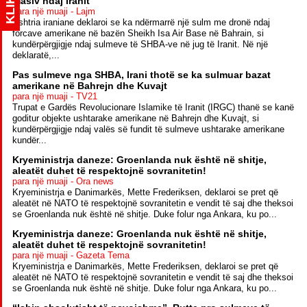
KLIK
masiv ndaj Iranit
para një muaji - Lajm
Ushtria iraniane deklaroi se ka ndërmarrë një sulm me dronë ndaj
forcave amerikane në bazën Sheikh Isa Air Base në Bahrain, si
kundërpërgjigje ndaj sulmeve të SHBA-ve në jug të Iranit. Në një
deklaratë,...
Pas sulmeve nga SHBA, Irani thotë se ka sulmuar bazat
amerikane në Bahrejn dhe Kuvajt
para një muaji - TV21
Trupat e Gardës Revolucionare Islamike të Iranit (IRGC) thanë se kanë
goditur objekte ushtarake amerikane në Bahrejn dhe Kuvajt, si
kundërpërgjigje ndaj valës së fundit të sulmeve ushtarake amerikane
kundër...
Kryeministrja daneze: Groenlanda nuk është në shitje,
aleatët duhet të respektojnë sovranitetin!
para një muaji - Ora news
Kryeministrja e Danimarkës, Mette Frederiksen, deklaroi se pret që
aleatët në NATO të respektojnë sovranitetin e vendit të saj dhe theksoi
se Groenlanda nuk është në shitje. Duke folur nga Ankara, ku po...
Kryeministrja daneze: Groenlanda nuk është në shitje,
aleatët duhet të respektojnë sovranitetin!
para një muaji - Gazeta Tema
Kryeministrja e Danimarkës, Mette Frederiksen, deklaroi se pret që
aleatët në NATO të respektojnë sovranitetin e vendit të saj dhe theksoi
se Groenlanda nuk është në shitje. Duke folur nga Ankara, ku po...