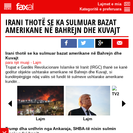
Lajmet e mia
Kategoritë e preferuara
IRANI THOTË SE KA SULMUAR BAZAT
AMERIKANE NË BAHREJN DHE KUVAJT
Irani thotë se ka sulmuar bazat amerikane në Bahrejn dhe
Kuvajt
para një muaji - Lajm
Trupat e Gardës Revolucionare Islamike të Iranit (IRGC) thanë se kanë
goditur objekte ushtarake amerikane në Bahrejn dhe Kuvajt, si
kundërpërgjigje ndaj valës së fundit të sulmeve ushtarake amerikane
kundër...
TV21
Ora 
Lajm
Lajm
Trump dha urdhrin nga Ankaraja, SHBA-të nisin sulmin