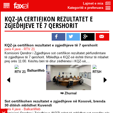
Lajmet e mia
Kategoritë e preferuara
KQZ-JA CERTIFIKON REZULTATET E
ZGJEDHJEVE TË 7 QERSHORIT
KQZ-ja certifikon rezultatet e zgjedhjeve të 7 qershorit
para 4 jave - RTV 21
Komisioni Qendror i Zgjedhjeve sot certifikon rezultatet përfundimtare
të zgjedhjeve të 7 qershorit. Mbledhja e KQZ-së është thirrur të mbahet
prej orës 11:00. Kështu bëri të ditur zëdhënësi i KQZ-së,...
BalkanWeb
RTV 21
RTSH
RTK
S
Zhurnal
Sot certifikohen rezultatet e zgjedhjeve në Kosovë, brenda
30 ditësh mblidhet Kuvendi
para 4 jave - BalkanWeb