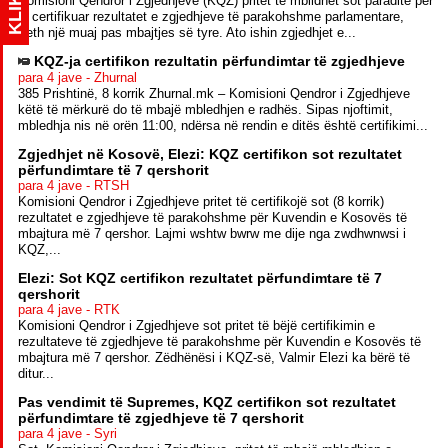
KLIK
Komisioni Qendror i Zgjedhjeve (KQZ) pritet të mblidhet sot paradite për
t’i certifikuar rezultatet e zgjedhjeve të parakohshme parlamentare,
rreth një muaj pas mbajtjes së tyre. Ato ishin zgjedhjet e...
KQZ-ja certifikon rezultatin përfundimtar të zgjedhjeve
para 4 jave - Zhurnal
385 Prishtinë, 8 korrik Zhurnal.mk – Komisioni Qendror i Zgjedhjeve
këtë të mërkurë do të mbajë mbledhjen e radhës. Sipas njoftimit,
mbledhja nis në orën 11:00, ndërsa në rendin e ditës është certifikimi...
Zgjedhjet në Kosovë, Elezi: KQZ certifikon sot rezultatet
përfundimtare të 7 qershorit
para 4 jave - RTSH
Komisioni Qendror i Zgjedhjeve pritet të certifikojë sot (8 korrik)
rezultatet e zgjedhjeve të parakohshme për Kuvendin e Kosovës të
mbajtura më 7 qershor. Lajmi wshtw bwrw me dije nga zwdhwnwsi i
KQZ,...
Elezi: Sot KQZ certifikon rezultatet përfundimtare të 7
qershorit
para 4 jave - RTK
Komisioni Qendror i Zgjedhjeve sot pritet të bëjë certifikimin e
rezultateve të zgjedhjeve të parakohshme për Kuvendin e Kosovës të
mbajtura më 7 qershor. Zëdhënësi i KQZ-së, Valmir Elezi ka bërë të
ditur...
Pas vendimit të Supremes, KQZ certifikon sot rezultatet
përfundimtare të zgjedhjeve të 7 qershorit
para 4 jave - Syri